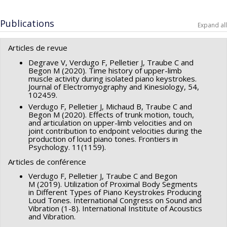
Lead researcher :
Justine Pelletier
,
Felipe Verdugo
Publications
Co-researchers :
Mickaël Begon
,
Marcelo Wanderley
Expand all
Funding sources:
Pôle lavallois d'enseignement supérieur en
Articles de revue
arts numériques et économie créative
Grant programs:
Degrave V, Verdugo F, Pelletier J, Traube C and
Begon M (2020). Time history of upper-limb
muscle activity during isolated piano keystrokes.
Journal of Electromyography and Kinesiology, 54,
102459.
Verdugo F, Pelletier J, Michaud B, Traube C and
Begon M (2020). Effects of trunk motion, touch,
and articulation on upper-limb velocities and on
joint contribution to endpoint velocities during the
production of loud piano tones. Frontiers in
Psychology. 11(1159).
Articles de conférence
Verdugo F, Pelletier J, Traube C and Begon
M (2019). Utilization of Proximal Body Segments
in Different Types of Piano Keystrokes Producing
Loud Tones. International Congress on Sound and
Vibration (1-8). International Institute of Acoustics
and Vibration.