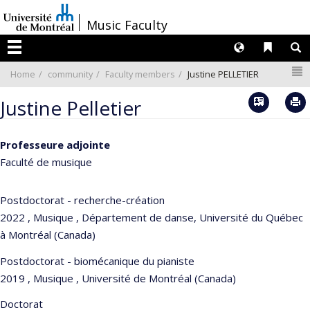
Passer
/
Music Faculty
au
contenu
Langues
Liens 
R
Menu
N
Home
community
Faculty members
Justine PELLETIER
Vcard
Justine Pelletier
Professeure adjointe
Faculté de musique
Postdoctorat - recherche-création
2022 , Musique , Département de danse, Université du Québec
à Montréal (Canada)
Postdoctorat - biomécanique du pianiste
2019 , Musique , Université de Montréal (Canada)
Doctorat