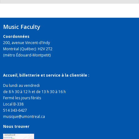
Music Faculty
Coordonnées
200, avenue Vincent-d'Indy
Montréal (Québec) H2V 2T2
(métro Édouard-Montpetit)
Accueil, billetterie et service à la clientèle :
Du lundi au vendredi
de 8 h 30 à 12 h et de 13 h 30 à 16 h
Fermé les jours fériés
Local B-338
514 343-6427
musique@umontreal.ca
Nous trouver