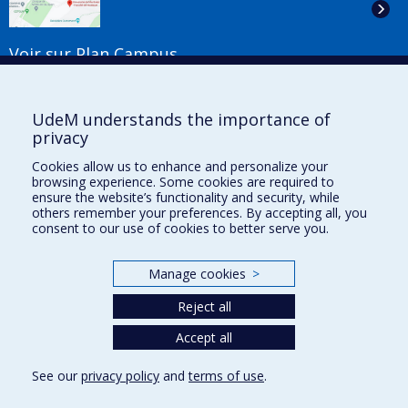
Voir sur Plan Campus
Suivez-nous
UdeM understands the importance of
privacy
Cookies allow us to enhance and personalize your
Liens utiles
browsing experience. Some cookies are required to
ensure the website’s functionality and security, while
Plan du site
others remember your preferences. By accepting all, you
Accessibilité
consent to our use of cookies to better serve you.
S'abonner à l'infolettre
Nouvelles
Manage cookies
>
Donner à la Faculté de musique
Médias
Reject all
Info COVID-19
Offres d'emploi
Accept all
See our
privacy policy
and
terms of use
.
Privacy