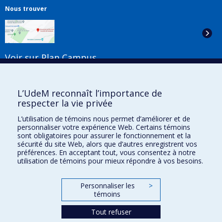
Nous trouver
Voir sur Plan Campus
Suivez-nous
L’UdeM reconnaît l’importance de
respecter la vie privée
L’utilisation de témoins nous permet d’améliorer et de
Liens utiles
personnaliser votre expérience Web. Certains témoins
sont obligatoires pour assurer le fonctionnement et la
Plan du site
sécurité du site Web, alors que d’autres enregistrent vos
Accessibilité
préférences. En acceptant tout, vous consentez à notre
utilisation de témoins pour mieux répondre à vos besoins.
S'abonner à l'infolettre
Nouvelles
Donner à la Faculté de musique
Personnaliser les
>
Médias
témoins
Info COVID-19
Offres d'emploi
Tout refuser