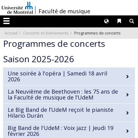
Passer
/
Faculté de musique
au
contenu
Langues
Liens 
R
Menu
Accueil
Concerts et événements
Programmes de concerts
Programmes de concerts
Saison 2025-2026
Une soirée à l'opéra | Samedi 18 avril
2026
La Neuvième de Beethoven : les 75 ans de
la Faculté de musique de l’UdeM
Le Big Band de l’UdeM reçoit le pianiste
Hilario Durán
Big Band de l'UdeM : Voix jazz | Jeudi 19
février 2026