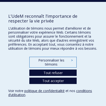
Montréal (Québec) H2V 2T2
(métro Édouard-Montpetit)
L’UdeM reconnaît l’importance de
respecter la vie privée
Accueil, billetterie et service à la clientèle :
L’utilisation de témoins nous permet d’améliorer et de
Du lundi au vendredi
personnaliser votre expérience Web. Certains témoins
de 8 h 30 à 12 h et de 13 h 30 à 16 h
sont obligatoires pour assurer le fonctionnement et la
Fermé les jours fériés
sécurité du site Web, alors que d’autres enregistrent vos
Local B-338
préférences. En acceptant tout, vous consentez à notre
514 343-6427
utilisation de témoins pour mieux répondre à vos besoins.
musique@umontreal.ca
Nous trouver
Personnaliser les
>
témoins
Tout refuser
Tout accepter
Voir sur Plan Campus
Voir notre
politique de confidentialité
et nos
conditions
Suivez-nous
d’utilisation
.