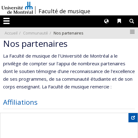
Passer
/
Faculté de musique
au
contenu
Langues
Liens 
R
Menu
N
Accueil
Communauté
Nos partenaires
Nos partenaires
La Faculté de musique de l'Université de Montréal a le
privilège de compter sur l'appui de nombreux partenaires
dont le soutien témoigne d'une reconnaissance de l'excellence
de ses programmes, de sa communauté étudiante et de son
corps enseignant. La Faculté de musique remercie :
Affiliations