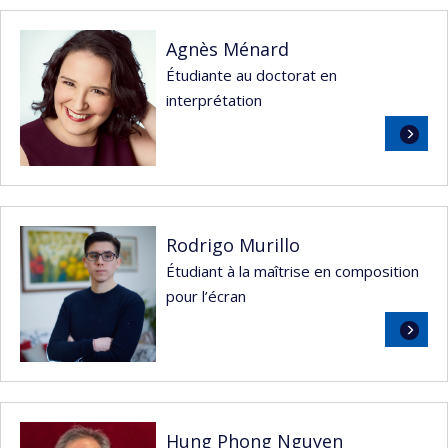
Agnès Ménard
Étudiante au doctorat en
interprétation
Lire
la
suite
Rodrigo Murillo
Étudiant à la maîtrise en composition
pour l’écran
Lire
la
suite
Hung Phong Nguyen