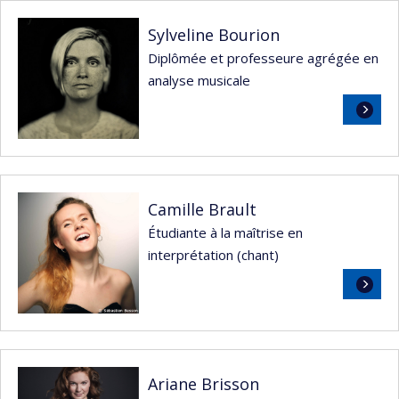
Sylveline Bourion
Diplômée et professeure agrégée en
analyse musicale
Lire
la
suite
Camille Brault
Étudiante à la maîtrise en
interprétation (chant)
Lire
la
suite
Ariane Brisson