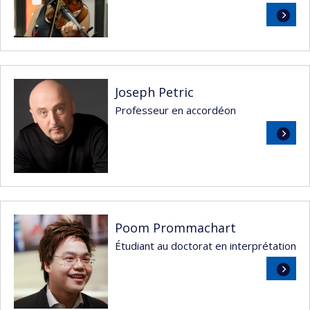
Lire
la
suite
Joseph Petric
Professeur en accordéon
Lire
la
suite
Poom Prommachart
Étudiant au doctorat en interprétation
Lire
la
suite