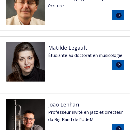
écriture
Lire
la
suite
Matilde Legault
Étudiante au doctorat en musicologie
Lire
la
suite
João Lenhari
Professeur invité en jazz et directeur
du Big Band de l’UdeM
Lire