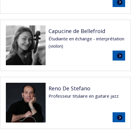
Lire
la
suite
Capucine de Bellefroid
Étudiante en échange - interprétation
(violon)
Lire
la
suite
Reno De Stefano
Professeur titulaire en guitare jazz
Lire
la