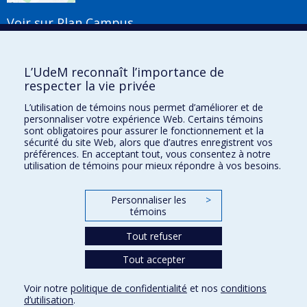
Voir sur Plan Campus
Suivez-nous
L’UdeM reconnaît l’importance de
respecter la vie privée
L’utilisation de témoins nous permet d’améliorer et de
Liens utiles
personnaliser votre expérience Web. Certains témoins
sont obligatoires pour assurer le fonctionnement et la
Plan du site
sécurité du site Web, alors que d’autres enregistrent vos
Accessibilité
préférences. En acceptant tout, vous consentez à notre
utilisation de témoins pour mieux répondre à vos besoins.
S'abonner à l'infolettre
Nouvelles
Donner à la Faculté de musique
Personnaliser les
>
Médias
témoins
Info COVID-19
Offres d'emploi
Tout refuser
Tout accepter
Confidentialité
Voir notre
politique de confidentialité
et nos
conditions
Conditions d’utilisation
d’utilisation
.