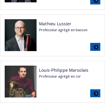
Lire
la
suite
Mathieu Lussier
Professeur agrégé en basson
Lire
la
suite
Louis-Philippe Marsolais
Professeur agrégé en cor
Lire
la
suite