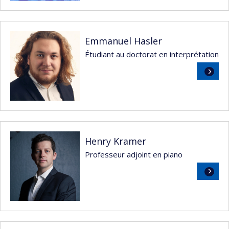
suite
Emmanuel Hasler
Étudiant au doctorat en interprétation
Lire
la
suite
Henry Kramer
Professeur adjoint en piano
Lire
la
suite