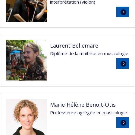
interprétation (violon)
Lire
la
suite
Laurent Bellemare
Diplômé de la maîtrise en musicologie
Lire
la
suite
Marie-Hélène Benoit-Otis
Professeure agrégée en musicologie
Lire
la