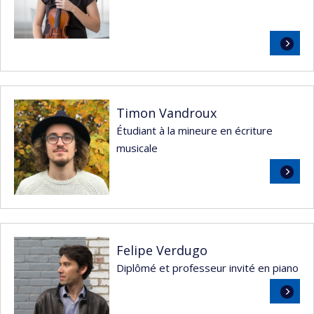
Lire
la
suite
Timon Vandroux
Étudiant à la mineure en écriture
musicale
Lire
la
suite
Felipe Verdugo
Diplômé et professeur invité en piano
Lire
la