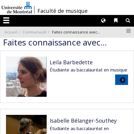
Passer
/
Faculté de musique
au
contenu
Langues
Liens 
R
Menu
N
Accueil
Communauté
Faites connaissance avec...
Faites connaissance avec...
Leïla Barbedette
Étudiante au baccalauréat en musique
Lire
la
suite
Isabelle Bélanger-Southey
Étudiante au baccalauréat en