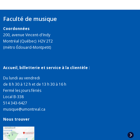
Faculté de musique
Coordonnées
200, avenue Vincent-d'Indy
Montréal (Québec) H2V 2T2
(métro Édouard-Montpetit)
Accueil, billetterie et service à la clientèle :
Du lundi au vendredi
de 8 h 30 à 12 h et de 13 h 30 à 16 h
Fermé les jours fériés
Local B-338
514 343-6427
musique@umontreal.ca
Nous trouver