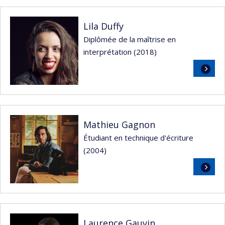
suite
Lila Duffy
Diplômée de la maîtrise en
interprétation (2018)
Lire
la
suite
Mathieu Gagnon
Étudiant en technique d'écriture
(2004)
Lire
la
suite
Laurence Gauvin