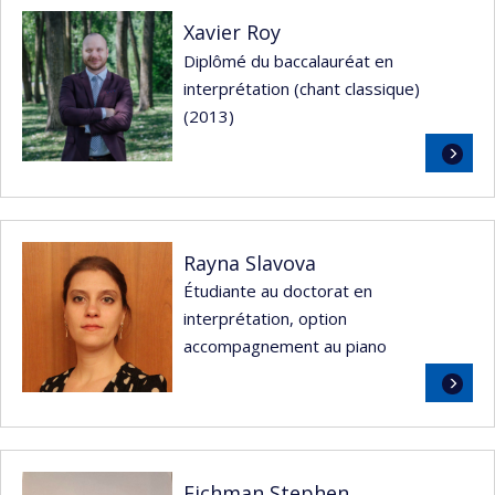
Xavier Roy
Diplômé du baccalauréat en
interprétation (chant classique)
(2013)
Lire
la
suite
Rayna Slavova
Étudiante au doctorat en
interprétation, option
accompagnement au piano
Lire
la
suite
Fichman Stephen