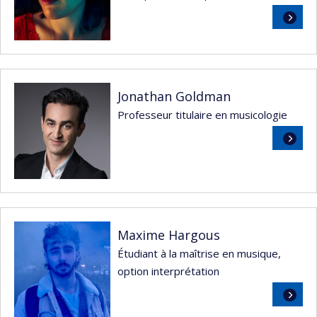
Lire
la
suite
Jonathan Goldman
Professeur titulaire en musicologie
Lire
la
suite
Maxime Hargous
Étudiant à la maîtrise en musique,
option interprétation
Lire
la