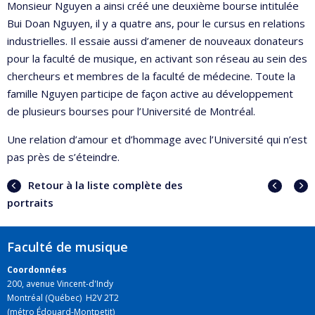
Monsieur Nguyen a ainsi créé une deuxième bourse intitulée
Bui Doan Nguyen, il y a quatre ans, pour le cursus en relations
industrielles. Il essaie aussi d’amener de nouveaux donateurs
pour la faculté de musique, en activant son réseau au sein des
chercheurs et membres de la faculté de médecine. Toute la
famille Nguyen participe de façon active au développement
de plusieurs bourses pour l’Université de Montréal.
Une relation d’amour et d’hommage avec l’Université qui n’est
pas près de s’éteindre.
Portra
Portr
Retour à la liste complète des
précé
suiva
portraits
Faculté de musique
Coordonnées
200, avenue Vincent-d'Indy
Montréal (Québec) H2V 2T2
(métro Édouard-Montpetit)