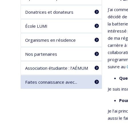
J’ai comme
Donatrices et donateurs
décidé de 
la batteri
École LUMI
intéressé 
de ma régi
Organismes en résidence
carrière à
collaborat
Nos partenaires
program
suivre au
Association étudiante : l’AÉMUM
Que
Faites connaissance avec...
Je suis in
Pour
Je l’ai pr
aussi le f