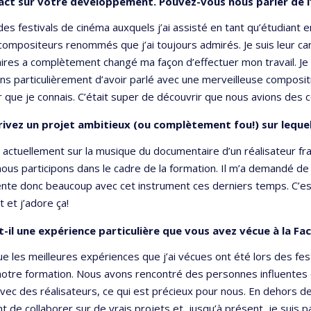
ct sur votre développement. Pouvez-vous nous parler de l’un
des festivals de cinéma auxquels j’ai assisté en tant qu’étudiant e
ompositeurs renommés que j’ai toujours admirés. Je suis leur ca
res a complètement changé ma façon d’effectuer mon travail. Je s
s particulièrement d’avoir parlé avec une merveilleuse compositric
r que je connais. C’était super de découvrir que nous avions de
ivez un projet ambitieux (ou complètement fou!) sur lequel
le actuellement sur la musique du documentaire d’un réalisateur fra
ous participons dans le cadre de la formation. Il m’a demandé de 
nte donc beaucoup avec cet instrument ces derniers temps. C’est
 et j’adore ça!
t-il une expérience particulière que vous avez vécue à la Fac
que les meilleures expériences que j’ai vécues ont été lors des fe
notre formation. Nous avons rencontré des personnes influentes 
vec des réalisateurs, ce qui est précieux pour nous. En dehors de
 de collaborer sur de vrais projets et, jusqu’à présent, je suis p