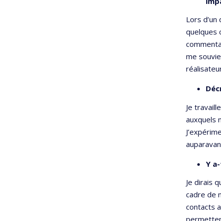
impa
Lors d’un 
quelques c
commentai
me souvien
réalisateu
Décr
Je travail
auxquels n
J’expérime
auparavant
Y a-
Je dirais 
cadre de 
contacts a
permettent