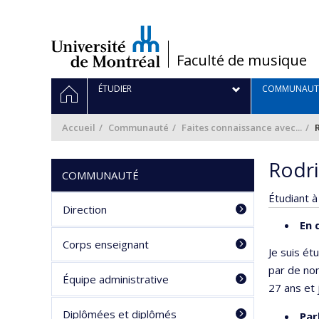
Passer
au
contenu
/
Faculté de musique
Navigation
ACCUEIL
ÉTUDIER
COMMUNAUT
principale
Accueil
Communauté
Faites connaissance avec...
Rodri
COMMUNAUTÉ
Étudiant à
Direction
En 
Corps enseignant
Je suis ét
par de nom
Équipe administrative
27 ans et 
Diplômées et diplômés
Par