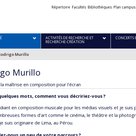
Liens
Répertoire
Facultés
Bibliothèques
Plan campus
externes
É
ACTIVITÉS DE RECHERCHE ET
CONCERTS 
RECHERCHE-CRÉATION
Rodrigo Murillo
go Murillo
 la maîtrise en composition pour l’écran
quelques mots, comment vous décririez-vous ?
udiant en composition musicale pour les médias visuels et je suis
breuses formes d’art comme le cinéma, le théâtre et la photograp
je suis originaire de Lima, au Pérou.
lez-nous un peu de votre parcours ?