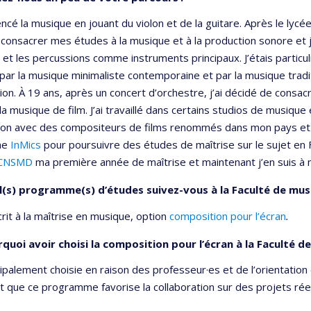
ncé la musique en jouant du violon et de la guitare. Après le lycée,
consacrer mes études à la musique et à la production sonore et j’
e et les percussions comme instruments principaux. J’étais partic
par la musique minimaliste contemporaine et par la musique tradi
on. À 19 ans, après un concert d’orchestre, j’ai décidé de consac
 la musique de film. J’ai travaillé dans certains studios de musique
ion avec des compositeurs de films renommés dans mon pays et au
me
InMics
pour poursuivre des études de maîtrise sur le sujet en 
CNSMD
ma première année de maîtrise et maintenant j’en suis à 
l(s) programme(s) d’études suivez-vous à la Faculté de mus
scrit à la maîtrise en musique, option
composition pour l’écran
.
quoi avoir choisi la composition pour l’écran à la Faculté d
incipalement choisie en raison des professeur·es et de l’orientation 
ait que ce programme favorise la collaboration sur des projets rée