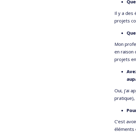
Que 
Il y a des
projets co
Quel
Mon profe
en raison 
projets 
Avez
aup
Oui, j’ai 
pratique)
Pour
C’est avoi
éléments q