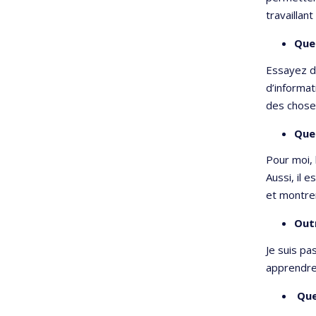
travaillan
Quel
Essayez d’
d’informat
des chose
Quel
Pour moi, 
Aussi, il 
et montrer
Outr
Je suis pa
apprendre
Que