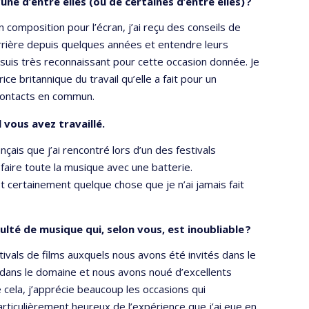
e d’entre elles (ou de certaines d’entre elles) ?
n composition pour l’écran, j’ai reçu des conseils de
rrière depuis quelques années et entendre leurs
uis très reconnaissant pour cette occasion donnée. Je
e britannique du travail qu’elle a fait pour un
s contacts en commun.
 vous avez travaillé.
nçais que j’ai rencontré lors d’un des festivals
faire toute la musique avec une batterie.
 certainement quelque chose que je n’ai jamais fait
ulté de musique qui, selon vous, est inoubliable ?
stivals de films auxquels nous avons été invités dans le
dans le domaine et nous avons noué d’excellents
 cela, j’apprécie beaucoup les occasions qui
articulièrement heureux de l’expérience que j’ai eue en