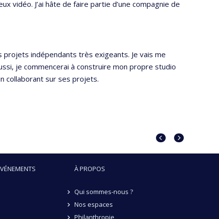
eux vidéo. J’ai hâte de faire partie d’une compagnie de
s projets indépendants très exigeants. Je vais me
ussi, je commencerai à construire mon propre studio
en collaborant sur ses projets.
Portrait
Portrait
précédent
suivant
ÉVÉNEMENTS
À PROPOS
Qui sommes-nous ?
Nos espaces
Philanthropie