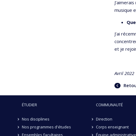
J’aimerais
musique et
Quel
J’ai récem
concentre
et je rejo
Avril 2022
Retour
ÉTUDIER
COMMUNAUTÉ
Nos disciplines
Direction
Nos programmes d'études
Corps enseignant
Ensembles facultaires
Équipe administrative