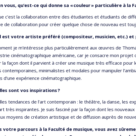
n vous, qu’est-ce qui donne sa « couleur » particulière à la
que c’est la collaboration entre des étudiantes et étudiants de dif
ure de collaboration pour créer quelque chose de nouveau est tou
 est votre artiste préféré (compositeur, musicien, etc.) et
oment je m’intéresse plus particulièrement aux œuvres de Thom
ustrie cinématographique américaine, car je consacre mon projet de
r la façon dont il parvient à créer une musique très efficace pour l
s contemporaines, minimalistes et modales pour manipuler l’ambi
rs d’une expérience cinématographique.
les sont vos inspirations ?
les tendances de l’art contemporain : le théâtre, la danse, les ex
rt très inspirantes. Je suis fasciné par la façon dont les nouvea
ux moyens de création artistique et de diffusion auprès de nouve
s votre parcours à la Faculté de musique, vous avez sûrem