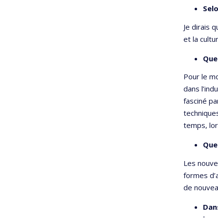
Selo
Je dirais 
et la cult
Quel
Pour le m
dans l’ind
fasciné pa
technique
temps, lo
Quel
Les nouvel
formes d’a
de nouvea
Dan