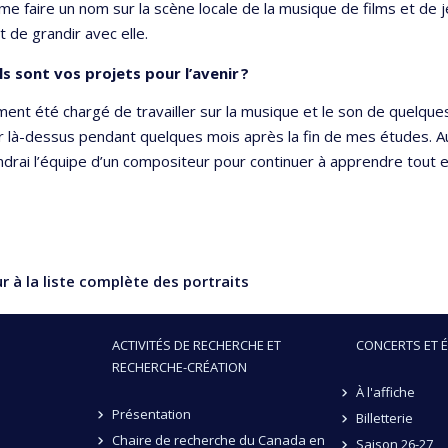
 me faire un nom sur la scène locale de la musique de films et de j
 de grandir avec elle.
s sont vos projets pour l’avenir ?
ment été chargé de travailler sur la musique et le son de quelque
r là-dessus pendant quelques mois après la fin de mes études. A
indrai l’équipe d’un compositeur pour continuer à apprendre tout 
 à la liste complète des portraits
ACTIVITÉS DE RECHERCHE ET
CONCERTS ET 
RECHERCHE-CRÉATION
À l'affiche
Présentation
Billetterie
Chaire de recherche du Canada en
Saison 26-27