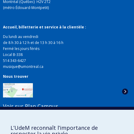
Montréal (Québec) H2V 2T2
(métro Édouard-Montpetit)
Accueil, billetterie et service à la clientèle :
Du lundi au vendredi
de 8 h 30 à 12 h et de 13 h 30 à 16 h
Fermé les jours fériés
Local B-338
514 343-6427
musique@umontreal.ca
Nous trouver
Voir sur Plan Campus
Suivez-nous
L’UdeM reconnaît l’importance de
respecter la vie privée