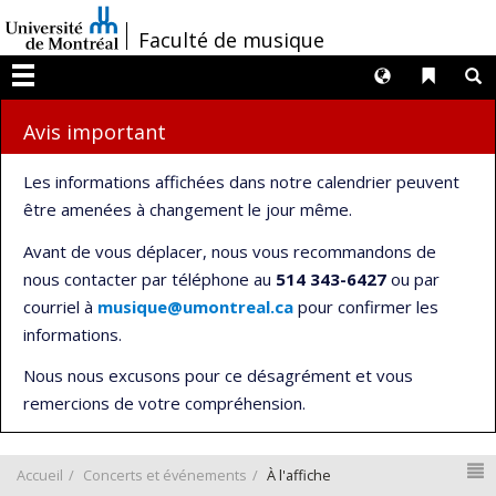
Passer
/
Faculté de musique
au
contenu
Langues
Liens 
R
Menu
Avis important
Les informations affichées dans notre calendrier peuvent
être amenées à changement le jour même.
Avant de vous déplacer, nous vous recommandons de
nous contacter par téléphone au
514 343-6427
ou par
courriel à
musique@umontreal.ca
pour confirmer les
informations.
Nous nous excusons pour ce désagrément et vous
remercions de votre compréhension.
N
Accueil
Concerts et événements
À l'affiche