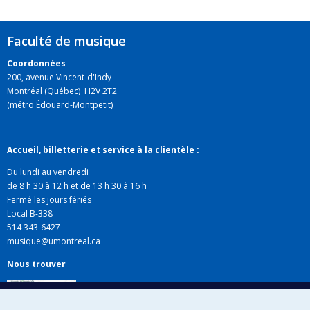
Faculté de musique
Coordonnées
200, avenue Vincent-d'Indy
Montréal (Québec) H2V 2T2
(métro Édouard-Montpetit)
Accueil, billetterie et service à la clientèle :
Du lundi au vendredi
de 8 h 30 à 12 h et de 13 h 30 à 16 h
Fermé les jours fériés
Local B-338
514 343-6427
musique@umontreal.ca
Nous trouver