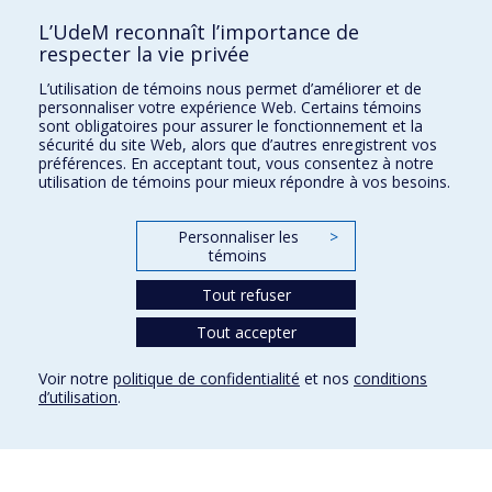
L’UdeM reconnaît l’importance de
Voir sur Plan Campus
respecter la vie privée
Suivez-nous
L’utilisation de témoins nous permet d’améliorer et de
personnaliser votre expérience Web. Certains témoins
sont obligatoires pour assurer le fonctionnement et la
sécurité du site Web, alors que d’autres enregistrent vos
préférences. En acceptant tout, vous consentez à notre
Liens utiles
utilisation de témoins pour mieux répondre à vos besoins.
Plan du site
Personnaliser les
>
Accessibilité
témoins
S'abonner à l'infolettre
Nouvelles
Tout refuser
Donner à la Faculté de musique
Médias
Tout accepter
Info COVID-19
Offres d'emploi
Voir notre
politique de confidentialité
et nos
conditions
d’utilisation
.
Confidentialité
Conditions d’utilisation