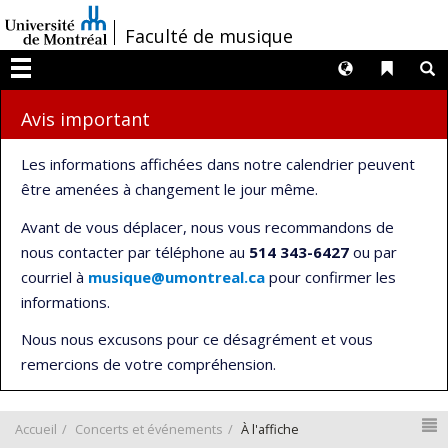
Passer
/
Faculté de musique
au
contenu
Langues
Liens 
R
Menu
Avis important
Les informations affichées dans notre calendrier peuvent
être amenées à changement le jour même.
Avant de vous déplacer, nous vous recommandons de
nous contacter par téléphone au
514 343-6427
ou par
courriel à
musique@umontreal.ca
pour confirmer les
informations.
Nous nous excusons pour ce désagrément et vous
remercions de votre compréhension.
N
Accueil
Concerts et événements
À l'affiche