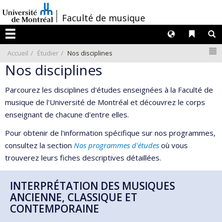
Passer
/
Faculté de musique
au
contenu
Langues
Liens 
R
Menu
N
Accueil
Étudier
Nos disciplines
Nos disciplines
Parcourez les disciplines d'études enseignées à la Faculté de
musique de l'Université de Montréal et découvrez le corps
enseignant de chacune d'entre elles.
Pour obtenir de l'information spécifique sur nos programmes,
consultez la section
Nos programmes d'études
où vous
trouverez leurs fiches descriptives détaillées.
INTERPRÉTATION DES MUSIQUES
ANCIENNE, CLASSIQUE ET
CONTEMPORAINE