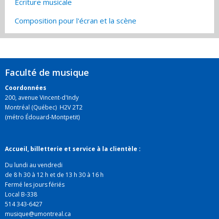
Écriture musicale
Composition pour l'écran et la scène
Faculté de musique
Coordonnées
200, avenue Vincent-d'Indy
Montréal (Québec) H2V 2T2
(métro Édouard-Montpetit)
Accueil, billetterie et service à la clientèle :
Du lundi au vendredi
de 8 h 30 à 12 h et de 13 h 30 à 16 h
Fermé les jours fériés
Local B-338
514 343-6427
musique@umontreal.ca