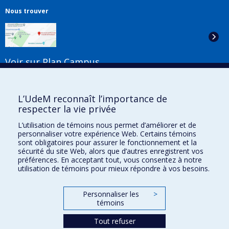
Nous trouver
Voir sur Plan Campus
Suivez-nous
L’UdeM reconnaît l’importance de
respecter la vie privée
L’utilisation de témoins nous permet d’améliorer et de
Liens utiles
personnaliser votre expérience Web. Certains témoins
sont obligatoires pour assurer le fonctionnement et la
Plan du site
sécurité du site Web, alors que d’autres enregistrent vos
Accessibilité
préférences. En acceptant tout, vous consentez à notre
S'abonner à l'infolettre
utilisation de témoins pour mieux répondre à vos besoins.
Nouvelles
Donner à la Faculté de musique
Personnaliser les
>
Médias
témoins
Info COVID-19
Offres d'emploi
Tout refuser