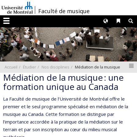
Passer
/
Faculté de musique
au
contenu
Langues
Liens 
R
Menu
N
Accueil
Étudier
Nos disciplines
Médiation de la musique
Médiation de la musique : une
formation unique au Canada
La Faculté de musique de l’Université de Montréal offre le
premier et le seul programme spécialisé en médiation de la
musique au Canada. Cette formation se distingue par
l’importance accordée à la pratique de la médiation sur le
terrain et par son inscription au cœur du milieu musical
québécois.