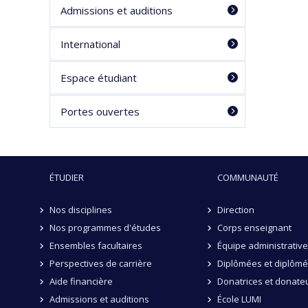
Admissions et auditions
International
Espace étudiant
Portes ouvertes
ÉTUDIER
COMMUNAUTÉ
Nos disciplines
Direction
Nos programmes d'études
Corps enseignant
Ensembles facultaires
Équipe administrative
Perspectives de carrière
Diplômées et diplôm
Aide financière
Donatrices et donate
Admissions et auditions
École LUMI