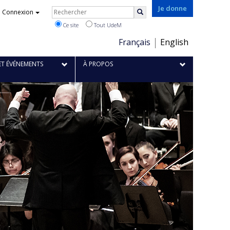
Je donne
Rechercher
Connexion
Rechercher
Ce site
Tout UdeM
Choix
Français
English
de
la
ET ÉVÉNEMENTS
À PROPOS
langue