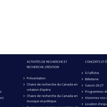
ACTIVITÉS DE RECHERCHE ET
CONCERTS ET 
RECHERCHE-CRÉATION
À l'affiche
Présentation
Billetterie
Chaire de recherche du Canada en
Saison 26-27
création d’opéra
és
Programmes de
Chaire de recherche du Canada en
urs
Visionnez nos 
musique et politique
Location d'esp