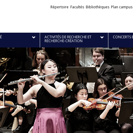
Liens
Répertoire
Facultés
Bibliothèques
Plan campus
externes
É
ACTIVITÉS DE RECHERCHE ET
CONCERTS 
RECHERCHE-CRÉATION