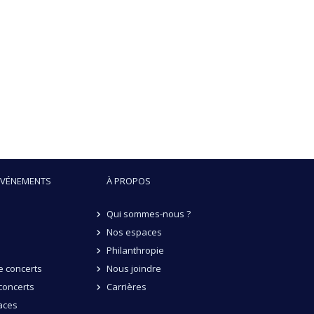
ÉVÉNEMENTS
À PROPOS
Qui sommes-nous ?
Nos espaces
Philanthropie
 concerts
Nous joindre
concerts
Carrières
aces