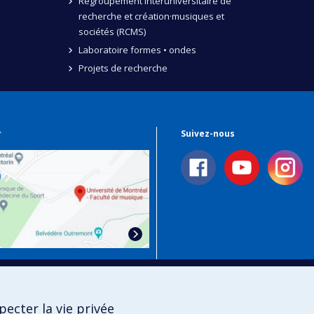
Regroupement interuniversitaire de
recherche et création·musiques et
sociétés (RCMS)
Laboratoire formes • ondes
Projets de recherche
r
Suivez-nous
 Plan Campus
ecter la vie privée