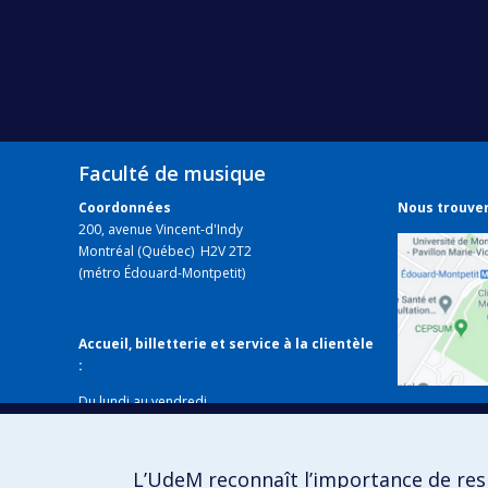
Faculté de musique
Coordonnées
Nous trouve
200, avenue Vincent-d'Indy
Montréal (Québec) H2V 2T2
(métro Édouard-Montpetit)
Accueil, billetterie et service à la clientèle
:
Du lundi au vendredi
Voir sur
de 8 h 30 à 12 h et de 13 h 30 à 16 h
Fermé les jours fériés
Local B-338
L’UdeM reconnaît l’importance de resp