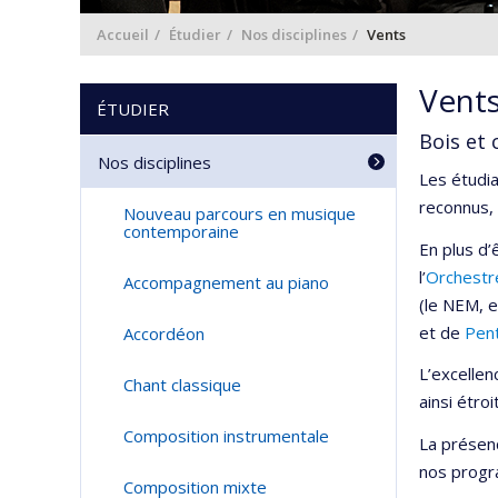
Accueil
Étudier
Nos disciplines
Vents
Vent
ÉTUDIER
Bois et 
Nos disciplines
Les étudia
reconnus, 
Nouveau parcours en musique
contemporaine
En plus d
l’
Orchestr
Accompagnement au piano
(le NEM, e
et de
Pen
Accordéon
L’excelle
Chant classique
ainsi étr
Composition instrumentale
La présenc
nos progra
Composition mixte