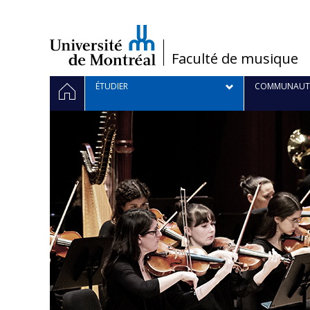
Passer
au
contenu
/
Faculté de musique
Navigation
ACCUEIL
ÉTUDIER
COMMUNAUT
principale