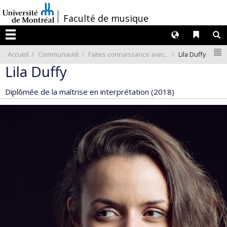
Passer
/
Faculté de musique
au
contenu
Langues
Liens 
R
Menu
N
Accueil
Communauté
Faites connaissance avec...
Lila Duffy
Lila Duffy
Diplômée de la maîtrise en interprétation (2018)