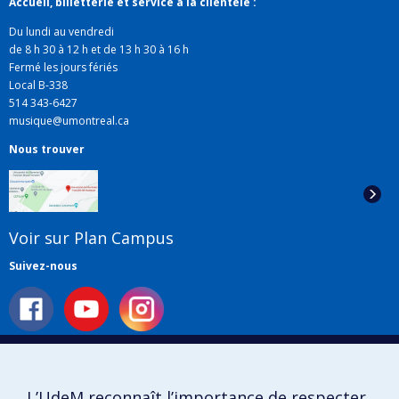
Accueil, billetterie et service à la clientèle :
Du lundi au vendredi
de 8 h 30 à 12 h et de 13 h 30 à 16 h
Fermé les jours fériés
Local B-338
514 343-6427
musique@umontreal.ca
Nous trouver
Voir sur Plan Campus
Suivez-nous
Liens utiles
Plan du site
L’UdeM reconnaît l’importance de respecter