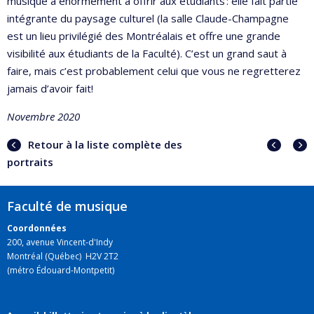
musique a énormément à offrir aux étudiants : elle fait partie
intégrante du paysage culturel (la salle Claude-Champagne
est un lieu privilégié des Montréalais et offre une grande
visibilité aux étudiants de la Faculté). C’est un grand saut à
faire, mais c’est probablement celui que vous ne regretterez
jamais d’avoir fait!
Novembre 2020
Portra
Portr
Retour à la liste complète des
précé
suiva
portraits
Faculté de musique
Coordonnées
200, avenue Vincent-d'Indy
Montréal (Québec) H2V 2T2
(métro Édouard-Montpetit)