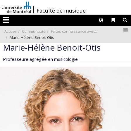
Passer
/
Faculté de musique
au
contenu
Langues
Liens 
R
Menu
N
Accueil
Communauté
Faites connaissance avec...
Marie-Hélène Benoit-Otis
Marie-Hélène Benoit-Otis
Professeure agrégée en musicologie