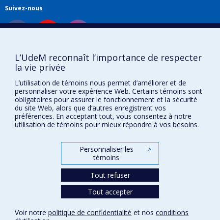
Suivez-nous
Liens utiles
L’UdeM reconnaît l’importance de respecter
la vie privée
Plan du site
L’utilisation de témoins nous permet d’améliorer et de
Accessibilité
personnaliser votre expérience Web. Certains témoins sont
S'abonner à l'infolettre
obligatoires pour assurer le fonctionnement et la sécurité
Nouvelles
du site Web, alors que d’autres enregistrent vos
Donner à la Faculté de musique
préférences. En acceptant tout, vous consentez à notre
Médias
utilisation de témoins pour mieux répondre à vos besoins.
Info COVID-19
Offres d'emploi
Personnaliser les
>
témoins
Tout refuser
Confidentialité
Conditions d’utilisation
Tout accepter
Paramètres des témoins
Université de
Voir notre
politique de confidentialité
et nos
conditions
Montréal