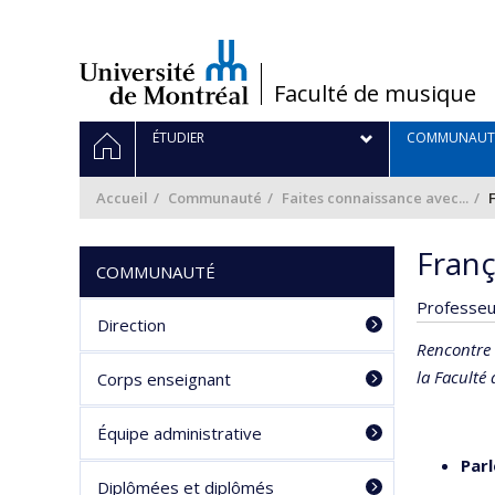
Passer
au
contenu
/
Faculté de musique
Navigation
ACCUEIL
ÉTUDIER
COMMUNAUT
principale
Accueil
Communauté
Faites connaissance avec...
Franç
COMMUNAUTÉ
Professeu
Direction
Rencontre 
la Faculté
Corps enseignant
Équipe administrative
Par
Diplômées et diplômés