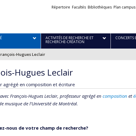
Liens
Répertoire
Facultés
Bibliothèques
Plan campus
externes
É
ACTIVITÉS DE RECHERCHE ET
CONCERTS 
RECHERCHE-CRÉATION
François-Hugues Leclair
ois-Hugues Leclair
r agrégé en composition et écriture
avec François-Hugues Leclair, professeur agrégé en
composition
et
é
 de musique de l’Université de Montréal.
lez-nous de votre champ de recherche?