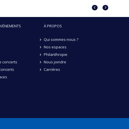
Portrait
Portrait
précédent
suivant
ÉVÉNEMENTS
À PROPOS
Qui sommes-nous ?
Nos espaces
Philanthropie
 concerts
Nous joindre
concerts
Carrières
aces