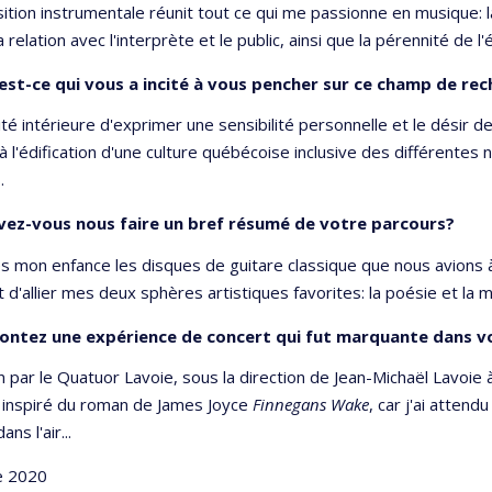
tion instrumentale réunit tout ce qui me passionne en musique: l
a relation avec l'interprète et le public, ainsi que la pérennité de l'é
est-ce qui vous a incité à vous pencher sur ce champ de re
té intérieure d'exprimer une sensibilité personnelle et le désir d
 à l'édification d'une culture québécoise inclusive des différentes 
.
vez-vous nous faire un bref résumé de votre parcours?
ès mon enfance les disques de guitare classique que nous avions 
 d'allier mes deux sphères artistiques favorites: la poésie et la 
ontez une expérience de concert qui fut marquante dans v
n par le Quatuor Lavoie, sous la direction de Jean-Michaël Lavoi
, inspiré du roman de James Joyce
Finnegans Wake
, car j'ai atten
ns l'air...
 2020