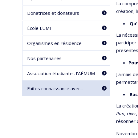
La composi
création, l
Donatrices et donateurs
Qu'
École LUMI
La nécessi
participer
Organismes en résidence
présentes
Nos partenaires
Pou
Association étudiante : l’AÉMUM
J'aimais d
permettait
Faites connaissance avec...
Rac
La créatio
Run, river
résonner da
Novembre