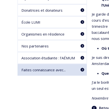
l’Un
Donatrices et donateurs
Je garde 
cours d’e
École LUMI
trimestre 
baccalaur
Organismes en résidence
nous somm
Nos partenaires
Où t
Je suis di
Association étudiante : l’AÉMUM
Amsterda
Faites connaissance avec...
Quel
J’ai le bo
un seul est
Novembre
Retour