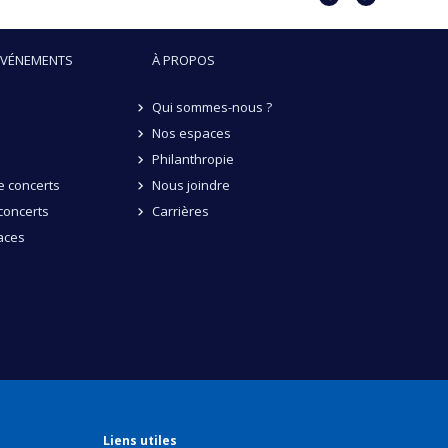
précédent
suivant
ÉVÉNEMENTS
À PROPOS
Qui sommes-nous ?
Nos espaces
Philanthropie
 concerts
Nous joindre
concerts
Carrières
aces
Liens utiles