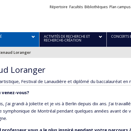
Liens
Répertoire
Facultés
Bibliothèques
Plan campus
externes
É
ACTIVITÉS DE RECHERCHE ET
CONCERTS 
RECHERCHE-CRÉATION
Renaud Loranger
ud Loranger
artistique, Festival de Lanaudière et diplômé du baccalauréat en
ù venez-vous?
, j’ai grandi à Joliette et je vis à Berlin depuis dix ans. J’ai travaillé
re symphonique de Montréal pendant quelques années avant de ve
gne.
 professeur vous a le plus inspiré pendant votre parcours 