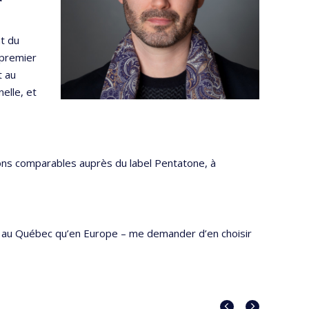
t du
n premier
t au
elle, et
tions comparables auprès du label Pentatone, à
ant au Québec qu’en Europe – me demander d’en choisir
Portrait
Portrait