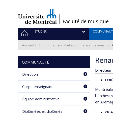
Passer
au
contenu
/
Faculté de musique
Navigation
ACCUEIL
ÉTUDIER
COMMUNAUT
principale
Accueil
Communauté
Faites connaissance avec...
Rena
COMMUNAUTÉ
Directeur 
Direction
D’o
Corps enseignant
Montréalais
l’Orchest
Équipe administrative
en Allema
Diplômées et diplômés
Quel