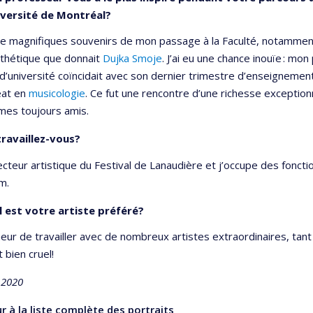
iversité de Montréal?
de magnifiques souvenirs de mon passage à la Faculté, notammen
sthétique que donnait
Dujka Smoje
. J’ai eu une chance inouïe : mo
d’université coïncidait avec son dernier trimestre d’enseignemen
éat en
musicologie
. Ce fut une rencontre d’une richesse exceptionn
es toujours amis.
ravaillez-vous?
recteur artistique du Festival de Lanaudière et j’occupe des fonc
m.
 est votre artiste préféré?
nheur de travailler avec de nombreux artistes extraordinaires, t
 bien cruel!
 2020
 à la liste complète des portraits