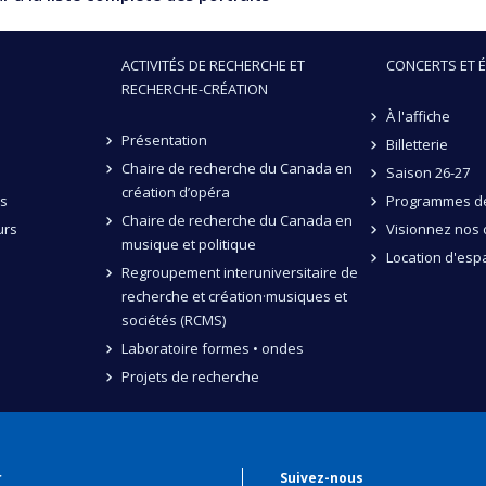
ACTIVITÉS DE RECHERCHE ET
CONCERTS ET 
RECHERCHE-CRÉATION
À l'affiche
Présentation
Billetterie
Chaire de recherche du Canada en
Saison 26-27
création d’opéra
és
Programmes de
Chaire de recherche du Canada en
urs
Visionnez nos 
musique et politique
Location d'esp
Regroupement interuniversitaire de
recherche et création·musiques et
sociétés (RCMS)
Laboratoire formes • ondes
Projets de recherche
r
Suivez-nous