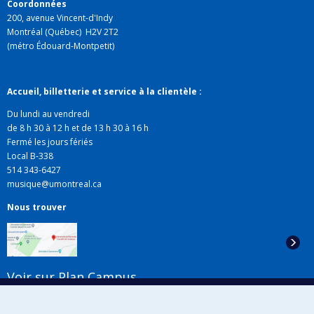
Coordonnées
200, avenue Vincent-d'Indy
Montréal (Québec) H2V 2T2
(métro Édouard-Montpetit)
Accueil, billetterie et service à la clientèle :
Du lundi au vendredi
de 8 h 30 à 12 h et de 13 h 30 à 16 h
Fermé les jours fériés
Local B-338
514 343-6427
musique@umontreal.ca
Nous trouver
Voir sur Plan Campus
Suivez-nous