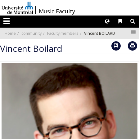
Passer
/
Music Faculty
au
contenu
Langues
Liens 
R
Menu
N
Home
community
Faculty members
Vincent BOILARD
Vcard
Vincent Boilard