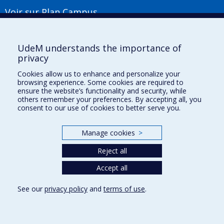
Voir sur Plan Campus
Suivez-nous
UdeM understands the importance of
privacy
Cookies allow us to enhance and personalize your
Liens utiles
browsing experience. Some cookies are required to
ensure the website’s functionality and security, while
Plan du site
others remember your preferences. By accepting all, you
Accessibilité
consent to our use of cookies to better serve you.
S'abonner à l'infolettre
Nouvelles
Manage cookies
>
Donner à la Faculté de musique
Médias
Reject all
Info COVID-19
Offres d'emploi
Accept all
See our
privacy policy
and
terms of use
.
Privacy
Terms of use