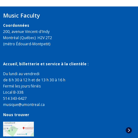
Music Faculty
Coordonnées
200, avenue Vincent-d'Indy
Montréal (Québec) H2V 2T2
(métro Édouard-Montpetit)
Accueil, billetterie et service à la clientèle :
Du lundi au vendredi
de 8 h 30 à 12 h et de 13 h 30 à 16 h
Fermé les jours fériés
Local B-338
514 343-6427
musique@umontreal.ca
Nous trouver