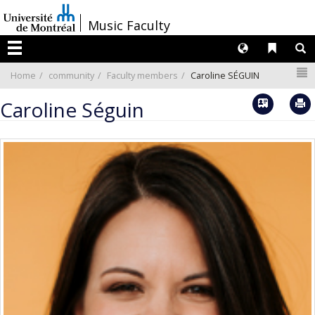
Passer
/
Music Faculty
au
contenu
Langues
Liens 
R
Menu
N
Home
community
Faculty members
Caroline SÉGUIN
Vcard
Caroline Séguin