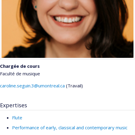
Chargée de cours
Faculté de musique
caroline.seguin.3@umontreal.ca
(Travail)
Courriels
Expertises
Flute
Performance of early, classical and contemporary music