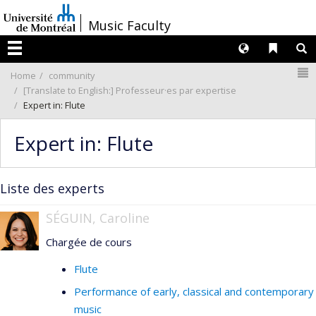
Passer
/
Music Faculty
au
contenu
Langues
Liens 
R
Menu
N
Home
community
[Translate to English:] Professeur·es par expertise
Expert in: Flute
Expert in: Flute
Liste des experts
SÉGUIN, Caroline
Chargée de cours
Flute
Performance of early, classical and contemporary
music