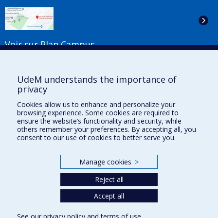
Voir sur Plan Campus
Suivez-nous
UdeM understands the importance of
privacy
Cookies allow us to enhance and personalize your
Liens utiles
browsing experience. Some cookies are required to
ensure the website’s functionality and security, while
Plan du site
others remember your preferences. By accepting all, you
Accessibilité
consent to our use of cookies to better serve you.
S'abonner à l'infolettre
Nouvelles
Manage cookies
>
Donner à la Faculté de musique
Médias
Reject all
Info COVID-19
Offres d'emploi
Accept all
See our
privacy policy
and
terms of use
.