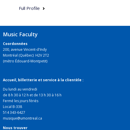
Full Profile
Music Faculty
Coordonnées
200, avenue Vincent-d'Indy
Montréal (Québec) H2V 2T2
(métro Édouard-Montpetit)
Accueil, billetterie et service à la clientèle :
Du lundi au vendredi
de 8 h 30 à 12 h et de 13 h 30 à 16 h
Fermé les jours fériés
Local B-338
514 343-6427
musique@umontreal.ca
Nous trouver