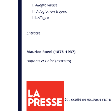
I.
Allegro vivace
II.
Adagio non troppo
III.
Allegro
Entracte
Maurice Ravel (1875-1937)
Daphnis et Chloé
(extraits)
La Faculté de musique remer