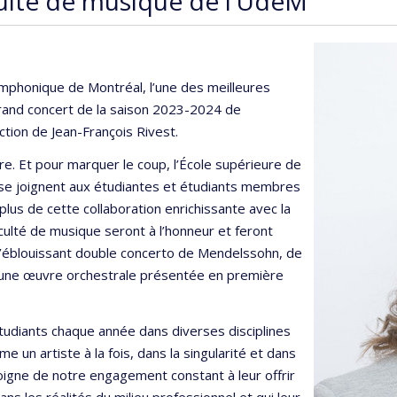
ulté de musique de l’UdeM
mphonique de Montréal, l’une des meilleures
grand concert de la saison 2023-2024 de
ction de Jean-François Rivest.
re. Et pour marquer le coup, l’École supérieure de
se joignent aux étudiantes et étudiants membres
 plus de cette collaboration enrichissante avec la
culté de musique seront à l’honneur et feront
 l’éblouissant double concerto de Mendelssohn, de
 une œuvre orchestrale présentée en première
tudiants chaque année dans diverses disciplines
e un artiste à la fois, dans la singularité et dans
igne de notre engagement constant à leur offrir
s les réalités du milieu professionnel et qui leur