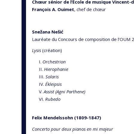
Chœur sénior de l’École de musique Vincent-d
François A. Ouimet
, chef de chœur
Snežana Nešić
Lauréate du Concours de composition de l’OUM 
Lysis
(création)
I.
Orchestrion
II.
Hierophanie
III.
Solaris
IV.
Ékleipsis
V.
Assist (Agni Parthene)
VI.
Rubedo
Felix Mendelssohn (1809-1847)
Concerto pour deux pianos en mi majeur