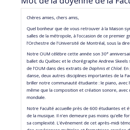
Mot de la doyenne de la Fac
Chères amies, chers amis,
Quel bonheur que de vous retrouver à la Maison sy
salles de la métropole, à l’occasion de ce premier 
l’Orchestre de l’Université de Montréal, sous la dire
e
Notre OUM célèbre cette année son 30
anniversai
ballet du Québec et le chorégraphe Andrew Skeels 
de l’OUM dans des extraits de
Daphnis et Chloé
. En
danse, deux autres disciplines importantes de la Fa
briller notre communauté étudiante : le piano, avec
même que la composition et création sonore, avec
mondiale.
Notre Faculté accueille près de 600 étudiantes et é
de la musique. Il n’en demeure pas moins qu’elle form
sa complexité. L’événement de cet après-midi témo
des expériences multiples et formatrices ancrées dan