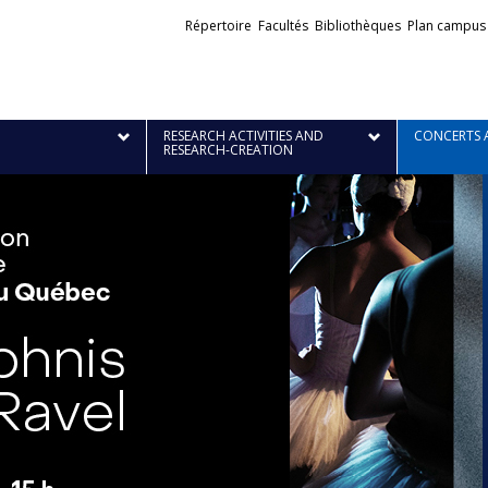
Liens
Répertoire
Facultés
Bibliothèques
Plan campus
externes
RESEARCH ACTIVITIES AND
CONCERTS 
RESEARCH-CREATION