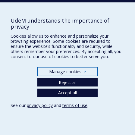
*Surnuméraires
UdeM understands the importance of
privacy
LES ADMISSIONS SONT EN COURS
Cookies allow us to enhance and personalize your
browsing experience. Some cookies are required to
ensure the website’s functionality and security, while
others remember your preferences. By accepting all, you
Faites votre demande d'admission
consent to our use of cookies to better serve you.
avant le 15 janvier 2025
Manage cookies
>
Événements à venir
Reject all
Accept all
See our
privacy policy
and
terms of use
.