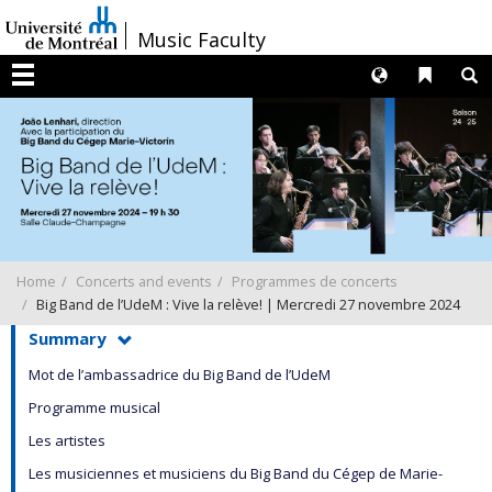
Passer
/
Music Faculty
au
contenu
Langues
Liens 
R
Menu
Home
Concerts and events
Programmes de concerts
Big Band de l’UdeM : Vive la relève! | Mercredi 27 novembre 2024
Summary
Mot de l’ambassadrice du Big Band de l’UdeM
Programme musical
Les artistes
Les musiciennes et musiciens du Big Band du Cégep de Marie-