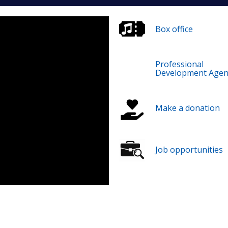
Box office
Professional
Development Agen
Make a donation
Job opportunities