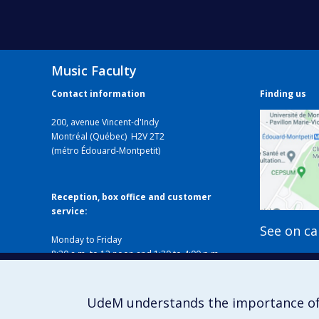
Music Faculty
Contact information
Finding us
200, avenue Vincent-d'Indy
Montréal (Québec) H2V 2T2
(métro Édouard-Montpetit)
Reception, box office and customer
service:
See on c
Monday to Friday
8:30 a.m. to 12 noon and 1:30 to 4:00 p.m.
Closed on holidays
Local B-338
514 343-6427
UdeM understands the importance of
musique@umontreal.ca