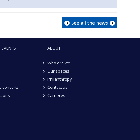
See all the news
 EVENTS
ABOUT
Who are we?
Our spaces
Philanthropy
 concerts
Contact us
tions
Carrières