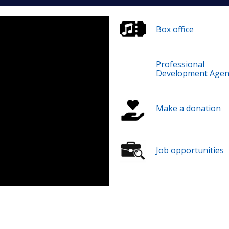
Box office
Professional
Development Agen
Make a donation
Job opportunities