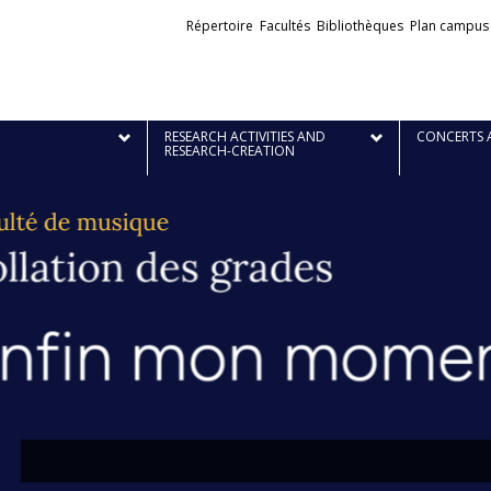
Liens
Répertoire
Facultés
Bibliothèques
Plan campus
externes
RESEARCH ACTIVITIES AND
CONCERTS 
RESEARCH-CREATION