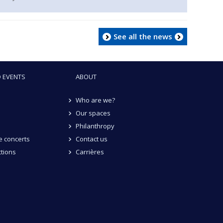
See all the news
 EVENTS
ABOUT
Who are we?
Our spaces
Philanthropy
 concerts
Contact us
tions
Carrières