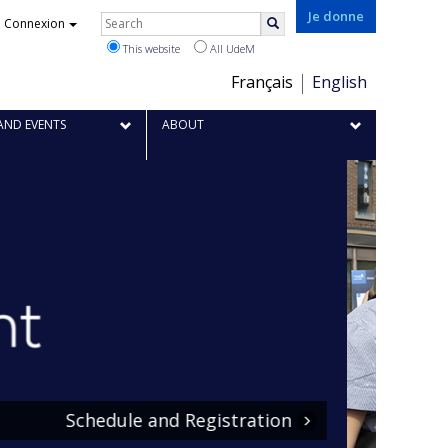
Je donne
Rechercher
Connexion
Search
This website
All UdeM
Choix
Français
English
de
la
AND EVENTS
ABOUT
langue
F