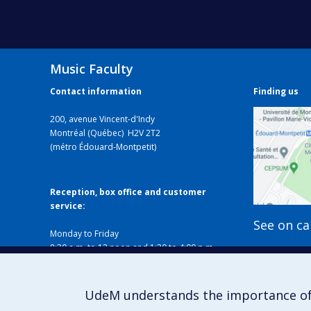
Music Faculty
Contact information
Finding us
200, avenue Vincent-d'Indy
Montréal (Québec) H2V 2T2
(métro Édouard-Montpetit)
Reception, box office and customer
service:
See on c
Monday to Friday
8:30 a.m. to 12 noon and 1:30 to 4:00 p.m.
Closed on holidays
Local B-338
514 343-6427
UdeM understands the importance of
musique@umontreal.ca