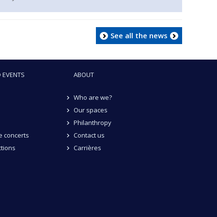
See all the news
 EVENTS
ABOUT
Who are we?
Our spaces
Philanthropy
 concerts
Contact us
tions
Carrières