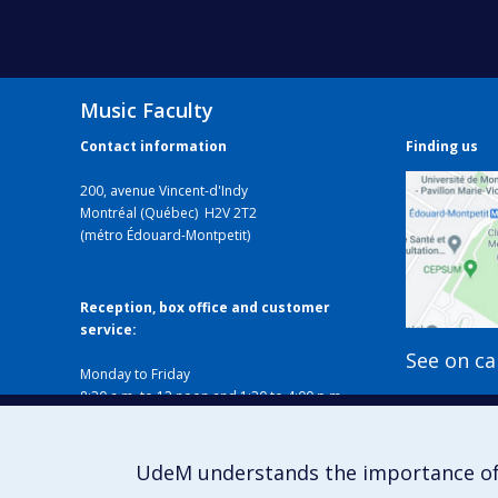
Music Faculty
Contact information
Finding us
200, avenue Vincent-d'Indy
Montréal (Québec) H2V 2T2
(métro Édouard-Montpetit)
Reception, box office and customer
service:
See on c
Monday to Friday
8:30 a.m. to 12 noon and 1:30 to 4:00 p.m.
Closed on holidays
Local B-338
514 343-6427
UdeM understands the importance of
musique@umontreal.ca