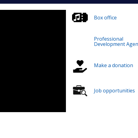
Box office
Professional
Development Agen
Make a donation
Job opportunities