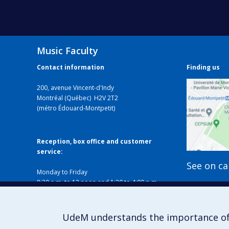
Music Faculty
Contact information
Finding us
200, avenue Vincent-d'Indy
Montréal (Québec) H2V 2T2
(métro Édouard-Montpetit)
Reception, box office and customer
service:
See on c
Monday to Friday
8:30 a.m. to 12 noon and 1:30 to 4:00 p.m.
Closed on holidays
Local B-338
514 343-6427
UdeM understands the importance of
musique@umontreal.ca