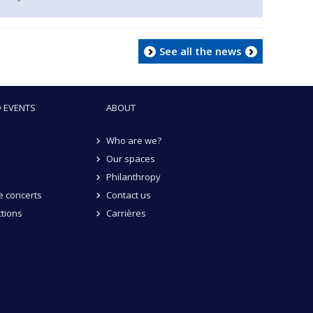
See all the news
 EVENTS
ABOUT
Who are we?
Our spaces
Philanthropy
 concerts
Contact us
tions
Carrières