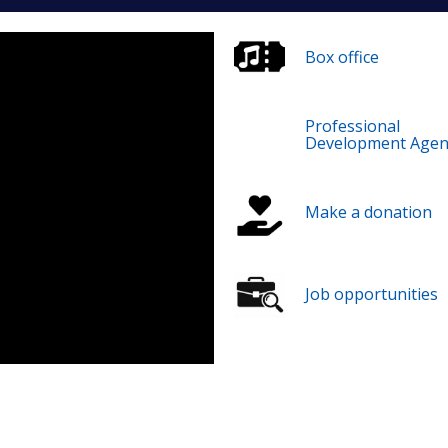
Box office
Professional
Development Agen
Make a donation
Job opportunities