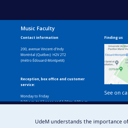
Music Faculty
Contact information
Finding us
200, avenue Vincent-d'Indy
Montréal (Québec) H2V 2T2
(métro Édouard-Montpetit)
Reception, box office and customer
service:
See on c
Monday to Friday
8:30 a.m. to 12 noon and 1:30 to 4:00 p.m.
Closed on holidays
Local B-338
514 343-6427
UdeM understands the importance of
musique@umontreal.ca