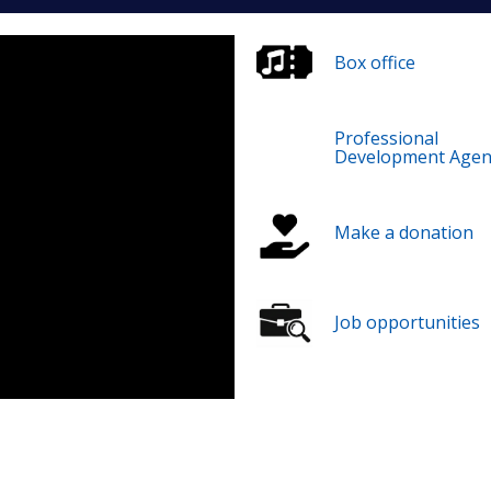
Box office
Professional
Development Agen
Make a donation
Job opportunities