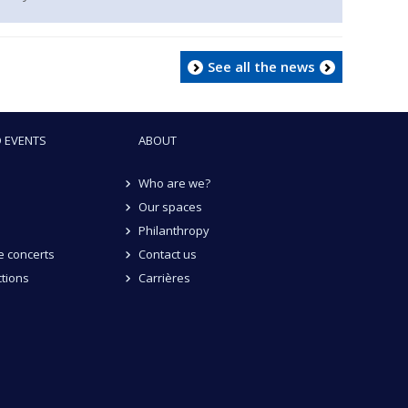
See all the news
 EVENTS
ABOUT
Who are we?
Our spaces
Philanthropy
 concerts
Contact us
tions
Carrières