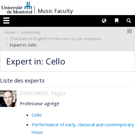
Passer
/
Music Faculty
au
contenu
Langues
Liens 
R
Menu
N
Home
community
[Translate to English:] Professeur·es par expertise
Expert in: Cello
Expert in: Cello
Liste des experts
DYACHKOV, Yegor
Professeur agrégé
Cello
Performance of early, classical and contemporary
music