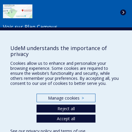
Voir sur Plan Campus
Suivez-nous
UdeM understands the importance of
privacy
Cookies allow us to enhance and personalize your
Liens utiles
browsing experience. Some cookies are required to
ensure the website’s functionality and security, while
Plan du site
others remember your preferences. By accepting all, you
Accessibilité
consent to our use of cookies to better serve you.
S'abonner à l'infolettre
Nouvelles
Manage cookies
>
Donner à la Faculté de musique
Médias
Reject all
Info COVID-19
Offres d'emploi
Accept all
See our
privacy policy
and
terms of use
.