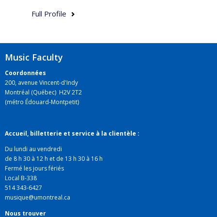
Full Profile
Music Faculty
Coordonnées
200, avenue Vincent-d'Indy
Montréal (Québec) H2V 2T2
(métro Édouard-Montpetit)
Accueil, billetterie et service à la clientèle :
Du lundi au vendredi
de 8 h 30 à 12 h et de 13 h 30 à 16 h
Fermé les jours fériés
Local B-338
514 343-6427
musique@umontreal.ca
Nous trouver