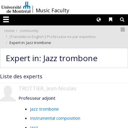
Passer
/
Music Faculty
au
contenu
Langues
Liens 
R
Menu
N
Home
community
[Translate to English:] Professeur·es par expertise
Expert in: Jazz trombone
Expert in: Jazz trombone
Liste des experts
TROTTIER, Jean-Nicolas
Professeur adjoint
Jazz trombone
Instrumental composition
Jazz