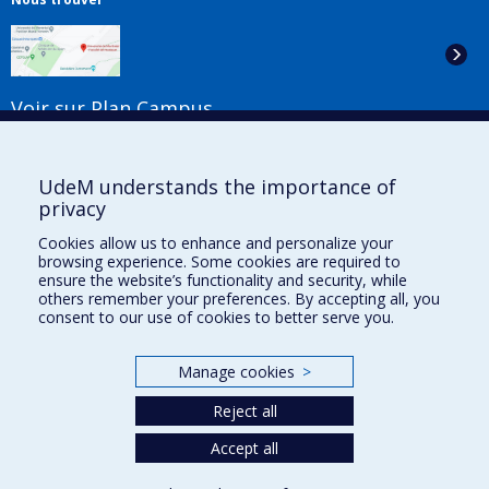
Voir sur Plan Campus
Suivez-nous
UdeM understands the importance of
privacy
Cookies allow us to enhance and personalize your
Liens utiles
browsing experience. Some cookies are required to
ensure the website’s functionality and security, while
Plan du site
others remember your preferences. By accepting all, you
Accessibilité
consent to our use of cookies to better serve you.
S'abonner à l'infolettre
Nouvelles
Manage cookies
>
Donner à la Faculté de musique
Médias
Reject all
Info COVID-19
Offres d'emploi
Accept all