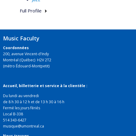
Full Profile
Music Faculty
Coordonnées
200, avenue Vincent-d'Indy
Montréal (Québec) H2V 2T2
(métro Édouard-Montpetit)
Accueil, billetterie et service à la clientèle :
Du lundi au vendredi
de 8 h 30 à 12 h et de 13 h 30 à 16 h
Fermé les jours fériés
Local B-338
514 343-6427
musique@umontreal.ca
Nous trouver