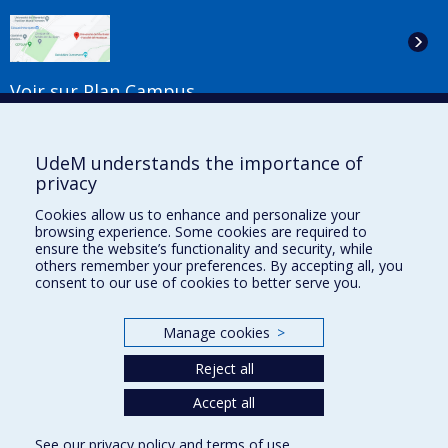
Voir sur Plan Campus
Suivez-nous
UdeM understands the importance of
privacy
Cookies allow us to enhance and personalize your
Liens utiles
browsing experience. Some cookies are required to
ensure the website’s functionality and security, while
Plan du site
others remember your preferences. By accepting all, you
Accessibilité
consent to our use of cookies to better serve you.
S'abonner à l'infolettre
Nouvelles
Manage cookies
>
Donner à la Faculté de musique
Médias
Reject all
Info COVID-19
Offres d'emploi
Accept all
See our
privacy policy
and
terms of use
.