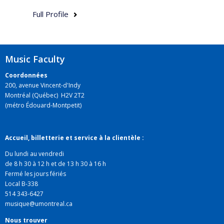
Full Profile
Music Faculty
Coordonnées
200, avenue Vincent-d'Indy
Montréal (Québec) H2V 2T2
(métro Édouard-Montpetit)
Accueil, billetterie et service à la clientèle :
Du lundi au vendredi
de 8 h 30 à 12 h et de 13 h 30 à 16 h
Fermé les jours fériés
Local B-338
514 343-6427
musique@umontreal.ca
Nous trouver