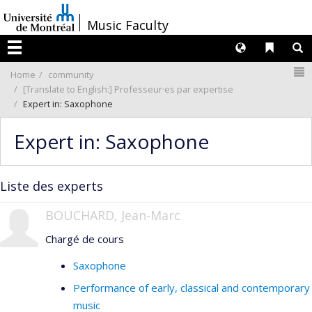
Passer
/
Music Faculty
au
contenu
Langues
Liens 
R
Menu
N
Home
community
[Translate to English:] Professeur·es par expertise
Expert in: Saxophone
Expert in: Saxophone
Liste des experts
BOUCHARD, Jean-Marc
Chargé de cours
Saxophone
Performance of early, classical and contemporary
music