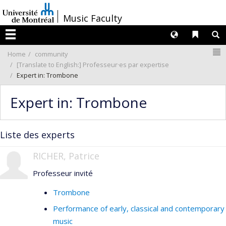
Passer
/
Music Faculty
au
contenu
Langues
Liens 
R
Menu
N
Home
community
[Translate to English:] Professeur·es par expertise
Expert in: Trombone
Expert in: Trombone
Liste des experts
RICHER, Patrice
Professeur invité
Trombone
Performance of early, classical and contemporary
music