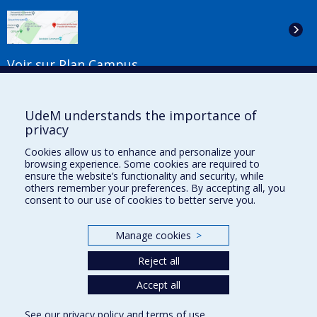
Voir sur Plan Campus
Suivez-nous
UdeM understands the importance of
privacy
Cookies allow us to enhance and personalize your
Liens utiles
browsing experience. Some cookies are required to
ensure the website’s functionality and security, while
Plan du site
others remember your preferences. By accepting all, you
Accessibilité
consent to our use of cookies to better serve you.
S'abonner à l'infolettre
Nouvelles
Manage cookies
>
Donner à la Faculté de musique
Médias
Reject all
Info COVID-19
Offres d'emploi
Accept all
See our
privacy policy
and
terms of use
.