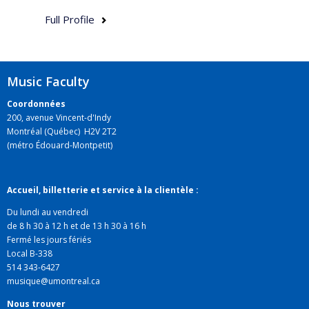
Full Profile
Music Faculty
Coordonnées
200, avenue Vincent-d'Indy
Montréal (Québec) H2V 2T2
(métro Édouard-Montpetit)
Accueil, billetterie et service à la clientèle :
Du lundi au vendredi
de 8 h 30 à 12 h et de 13 h 30 à 16 h
Fermé les jours fériés
Local B-338
514 343-6427
musique@umontreal.ca
Nous trouver