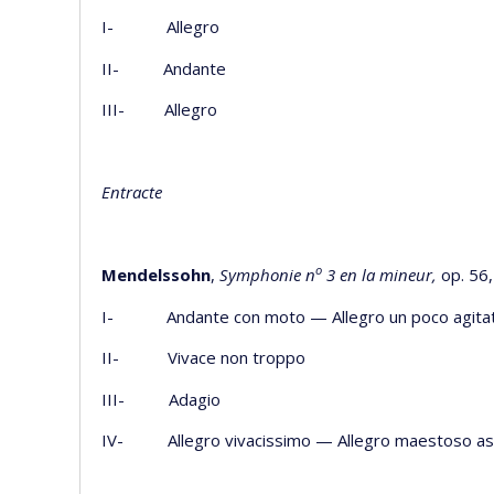
I- Allegro
II- Andante
III- Allegro
Entracte
o
Mendelssohn
,
Symphonie n
3 en la mineur,
op. 56,
I- Andante con moto — Allegro un poco agita
II- Vivace non troppo
III- Adagio
IV- Allegro vivacissimo — Allegro maestoso as