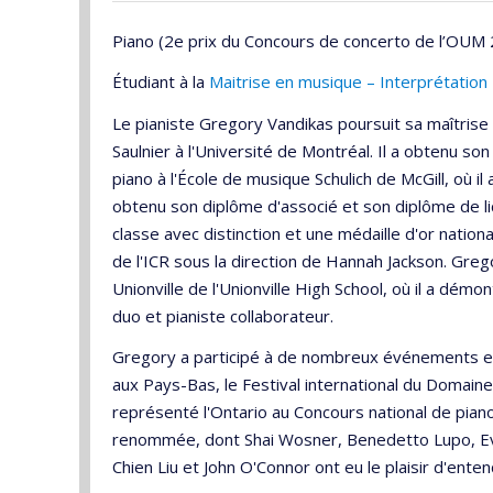
Piano (2e prix du Concours de concerto de l’OUM
Étudiant à la
Maitrise en musique – Interprétation
Le pianiste Gregory Vandikas poursuit sa maîtrise 
Saulnier à l'Université de Montréal. Il a obtenu so
piano à l'École de musique Schulich de McGill, où i
obtenu son diplôme d'associé et son diplôme de l
classe avec distinction et une médaille d'or national
de l'ICR sous la direction de Hannah Jackson. Gre
Unionville de l'Unionville High School, où il a démo
duo et pianiste collaborateur.
Gregory a participé à de nombreux événements et 
aux Pays-Bas, le Festival international du Domain
représenté l'Ontario au Concours national de pia
renommée, dont Shai Wosner, Benedetto Lupo, Eve
Chien Liu et John O'Connor ont eu le plaisir d'ent