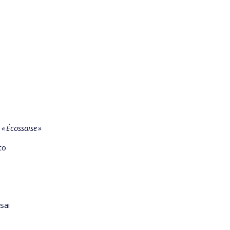
«
Écossaise
»
to
sai