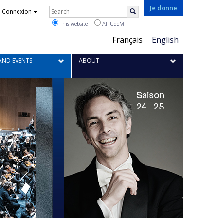
Je donne
Rechercher
Connexion
Search
This website
All UdeM
Choix
Français
English
de
la
AND EVENTS
ABOUT
langue