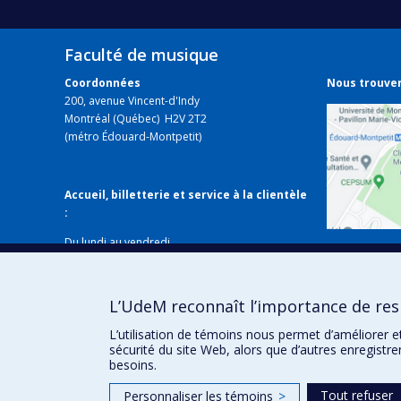
Faculté de musique
Coordonnées
Nous trouve
200, avenue Vincent-d'Indy
Montréal (Québec) H2V 2T2
(métro Édouard-Montpetit)
Accueil, billetterie et service à la clientèle
:
Du lundi au vendredi
Voir sur
de 8 h 30 à 12 h et de 13 h 30 à 16 h
Fermé les jours fériés
Local B-338
L’UdeM reconnaît l’importance de resp
514 343-6427
musique@umontreal.ca
L’utilisation de témoins nous permet d’améliorer e
sécurité du site Web, alors que d’autres enregistr
besoins.
Tout refuser
Personnaliser les témoins
>