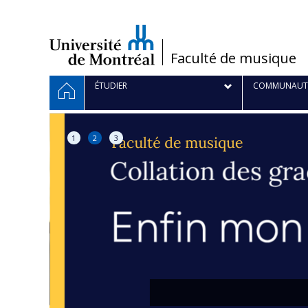
Passer
au
contenu
/
Faculté de musique
Navigation
ACCUEIL
ÉTUDIER
COMMUNAUT
principale
1
2
3
ption