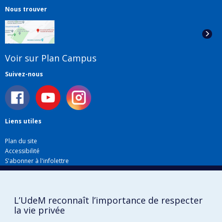
Nous trouver
Voir sur Plan Campus
Suivez-nous
Liens utiles
Plan du site
Accessibilité
S'abonner à l'infolettre
Nouvelles
Donner à la Faculté de musique
Médias
L’UdeM reconnaît l’importance de respecter
Info COVID-19
la vie privée
Offres d'emploi