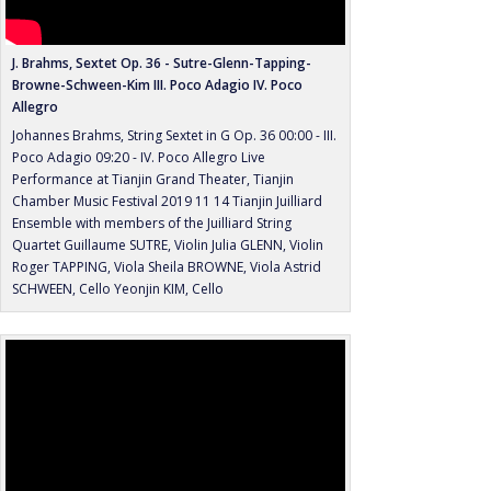
toute première équipe de professeurs à la Tianjin Juilliard School
en Chine. Il a donné des master classes à Juilliard, IU
Bloomington Jacobs School of Music, San Francisco Conservatory
J. Brahms, Sextet Op. 36 - Sutre-Glenn-Tapping-
Browne-Schween-Kim III. Poco Adagio IV. Poco
of Music, University of South California, Oberlin Conservatory of
Allegro
Music, McGill Schulich School of Music, Jerusalem Music Center,
Johannes Brahms, String Sextet in G Op. 36 00:00 - III.
Conservatoire royal d'Écosse, Fondation Britten-Pears à
Poco Adagio 09:20 - IV. Poco Allegro Live
Aldeburgh, Zeister Muziekdagen, Festival Internacional de
Performance at Tianjin Grand Theater, Tianjin
Inverno in Campos do Jordão, l’Université Nationale de Séoul,
Chamber Music Festival 2019 11 14 Tianjin Juilliard
Ensemble with members of the Juilliard String
l’Académie musicale de Villecroze. Son désir de transmission ne
Quartet Guillaume SUTRE, Violin Julia GLENN, Violin
se limite pas à l'enseignement, on le retrouve régulièrement sur
Roger TAPPING, Viola Sheila BROWNE, Viola Astrid
scène entouré de ses élèves ou encore dirigeant une séance
SCHWEEN, Cello Yeonjin KIM, Cello
d'enregistrement, comme pour le premier disque du Calidore
Quartet paru en 2015. Il a été membre du jury de prestigieux
concours internationaux de violon tels que Paris/Long-Thibaud,
Harbin/ Schoenfeld, Fermo/A. Postacchini, Montréal/CMIM et de
quatuor à cordes à Bordeaux et Banff.