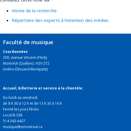
Vitrine de la recherche
Répertoire des experts à l’intention des médias
Faculté de musique
Coordonnées
200, avenue Vincent-d'Indy
Montréal (Québec) H2V 2T2
(métro Édouard-Montpetit)
Accueil, billetterie et service à la clientèle :
Du lundi au vendredi
de 8 h 30 à 12 h et de 13 h 30 à 16 h
Fermé les jours fériés
Local B-338
514 343-6427
musique@umontreal.ca