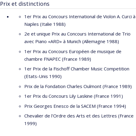
Prix et distinctions
nommé Chevalier de l'Ordre des Arts et des Lettres.
Originaire de Douai dans les Hauts de France, il est admis à 14
1er Prix au Concours International de Violon A. Curci à
ans au Conservatoire National Supérieur de Musique de Paris
Naples (Italie 1988)
dans les classes de Gérard Poulet et Jean-Claude Pennetier.
2e et unique Prix au Concours International de Trio
Après avoir rapidement terminé ses études en France, il part se
avec Piano «ARD» à Munich (Allemagne 1988)
perfectionner à l'université d'Indiana (Bloomington USA) auprès
1er Prix au Concours Européen de musique de
de Josef Gingold, Franco Gulli, Menahem Pressler, Janos Starker,
chambre FNAPEC (France 1989)
puis en Allemagne à Cologne avec les membres du Quatuor
Amadeus.
1er Prix de la Fischoff Chamber Music Competition
(Etats-Unis 1990)
Très tôt passionné par la musique de chambre, Il fonde en 1987
Prix de la Fondation Charles Oulmont (France 1989)
le Trio Wanderer et dix ans plus tard devient pendant près de
20 ans le nouveau premier violon du Quatuor Ysaÿe jusqu'à leur
1er Prix du Concours Lily Laskine (France 1991)
dernier concert en Janvier 2014 à la Cité de la Musique à Paris.
Prix Georges Enesco de la SACEM (France 1994)
Son répertoire très étendu comprend, parmi plus de 600
Chevalier de l'Ordre des Arts et des Lettres (France
œuvres jouées en concert, l'intégrale de la musique de chambre
1999)
pour cordes de Beethoven, Brahms, Schumann, l’intégrale des
Sonates de Mozart pour piano et violon ainsi que les 68 quatuors