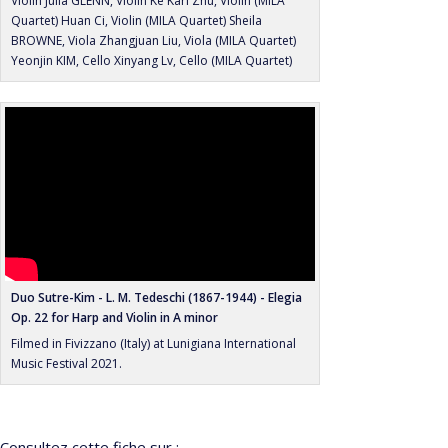
Violin Julia GLENN, Violin Ke Karl Zhu, Violin (MILA
Quartet) Huan Ci, Violin (MILA Quartet) Sheila
BROWNE, Viola Zhangjuan Liu, Viola (MILA Quartet)
Yeonjin KIM, Cello Xinyang Lv, Cello (MILA Quartet)
Duo Sutre-Kim - L. M. Tedeschi (1867-1944) - Elegia
Op. 22 for Harp and Violin in A minor
Filmed in Fivizzano (Italy) at Lunigiana International
Music Festival 2021.
Consultez cette fiche sur :