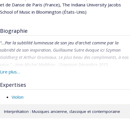
et de Danse de Paris (France), The Indiana University Jacobs
School of Music in Bloomington (États-Unis)
Biographie
“...Par la subtilité lumineuse de son jeu d'archet comme par la
sobriété de son inspiration, Guillaume Sutre évoque ici Szymon
Goldberg et Arthur Grumiaux. Le plus beau des compliments, à nos
yeux.” - Jean-Michel Molkhou - Diapason Décembre 2015
Lire plus…
Guillaume SUTRE n’a que 18 ans quand il remporte en 1988 le
Concours International de Violon A. Curci à Naples et le Concours
Expertises
International de Trio avec Piano «ARD» à Munich. Son palmarès
Violon
s’étoffe rapidement avec un 1er Prix au Concours Européen de
musique de chambre FNAPEC (1989), 1er Prix de la Fischoff
Interprétation : Musiques ancienne, classique et contemporaine
Chamber Music Competition (USA 1990), Prix de la Fondation
Charles Oulmont (1989), 1er Prix du Concours Lily Laskine (1991)
et le Prix Georges Enesco de la SACEM (1994). En 1999, il est