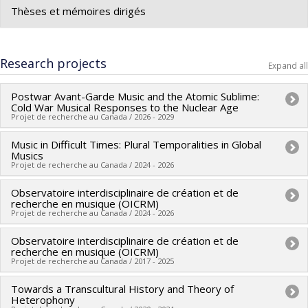
Graduate :
Clarke, Sean
Thèses et mémoires dirigés
Cycle :
Doctoral
Grade :
D. Mus.
Lien vers le document dans Papyrus
Research projects
Expand all
Postwar Avant-Garde Music and the Atomic Sublime:
Cold War Musical Responses to the Nuclear Age
Projet de recherche au Canada / 2026 - 2029
Music in Difficult Times: Plural Temporalities in Global
Lead researcher :
Jonathan Goldman
Musics
Co-researchers :
Marie-Hélène Benoit-Otis
Projet de recherche au Canada / 2024 - 2026
Funding sources:
CRSH/Conseil de recherches en sciences
Observatoire interdisciplinaire de création et de
Lead researcher :
Jonathan Goldman
humaines du Canada
recherche en musique (OICRM)
Co-researchers :
Sandeep Bhagwati
,
Daniel Villegas
Grant programs:
Projet de recherche au Canada / 2024 - 2026
PV153480-Subventions de
Funding sources:
CRSH/Conseil de recherches en sciences
développement Savoir
Observatoire interdisciplinaire de création et de
Lead researcher :
Michel Duchesneau
,
Sylvain Caron
humaines du Canada
recherche en musique (OICRM)
Co-researchers :
Jean-Jacques Nattiez
,
François de Médicis
Grant programs:
Projet de recherche au Canada / 2017 - 2025
PV152160-Subvention Connexion
,
Jean-François Rivest
,
Nathalie Fernando
,
Serge Cardinal
,
Towards a Transcultural History and Theory of
Lead researcher :
Michel Duchesneau
,
Sylvain Caron
Caroline Traube
,
Paolo Bellomia
,
Dominic Arsenault
,
Ana
Heterophony
Co-researchers :
Jean-Jacques Nattiez
,
Isabelle Panneton
,