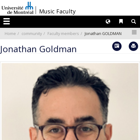
Passer
/
Music Faculty
au
contenu
Langues
Liens 
R
Menu
N
Home
community
Faculty members
Jonathan GOLDMAN
Vcard
Jonathan Goldman