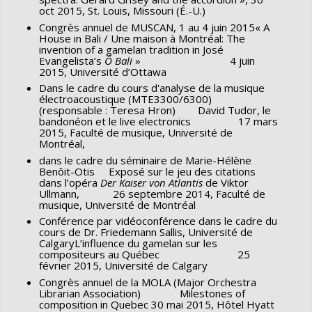
oct 2015, St. Louis, Missouri (É.-U.)
Congrès annuel de MUSCAN, 1 au 4 juin 2015« A
House in Bali / Une maison à Montréal: The
invention of a gamelan tradition in José
Evangelista’s
Ô Bali
» 4 juin
2015, Université d’Ottawa
Dans le cadre du cours d'analyse de la musique
électroacoustique (MTE3300/6300)
(responsable : Teresa Hron) David Tudor, le
bandonéon et le live electronics 17 mars
2015, Faculté de musique, Université de
Montréal,
dans le cadre du séminaire de Marie-Hélène
Benôit-Otis Exposé sur le jeu des citations
dans l’opéra
Der Kaiser von Atlantis
de Viktor
Ullmann, 26 septembre 2014, Faculté de
musique, Université de Montréal
Conférence par vidéoconférence dans le cadre du
cours de Dr. Friedemann Sallis, Université de
CalgaryL’influence du gamelan sur les
compositeurs au Québec 25
février 2015, Université de Calgary
Congrès annuel de la MOLA (Major Orchestra
Librarian Association) Milestones of
composition in Quebec 30 mai 2015, Hôtel Hyatt