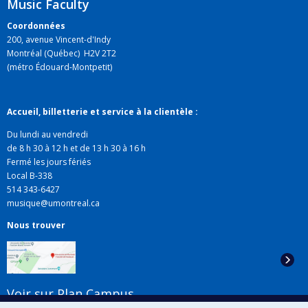
Music Faculty
Coordonnées
200, avenue Vincent-d'Indy
Montréal (Québec) H2V 2T2
(métro Édouard-Montpetit)
Accueil, billetterie et service à la clientèle :
Du lundi au vendredi
de 8 h 30 à 12 h et de 13 h 30 à 16 h
Fermé les jours fériés
Local B-338
514 343-6427
musique@umontreal.ca
Nous trouver
Voir sur Plan Campus