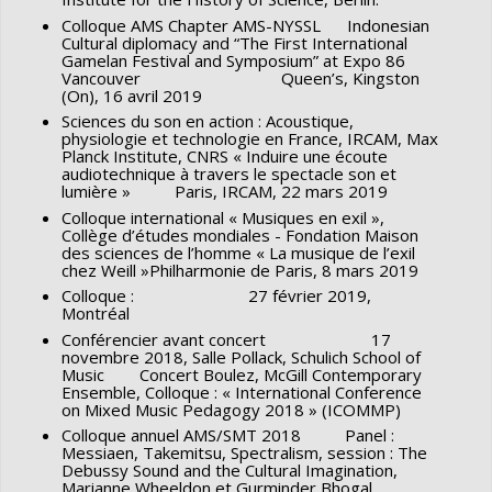
Circuit, musiques contemporaines
20/1-2 (2010) (20e
Colloque AMS Chapter AMS-NYSSL Indonesian
Gustafson, www. oxfordbibliographies.com
Cultural diplomacy and “The First International
anniversaire de la revue)
Gamelan Festival and Symposium” at Expo 86
‘Listening to
Doubles
in Stereo,’
Boulez Studies
, ed.
Vancouver Queen’s, Kingston
Circuit, musiques contemporaines
19/3 (2009) (sur les
Edward Campbell and Peter O’Hagan (Cambridge
(On), 16 avril 2019
pionniers canadiens de musique électronique)
University Press, 2016), 246-269.
Sciences du son en action : Acoustique,
physiologie et technologie en France, IRCAM, Max
Circuit, musiques contemporaines
19/2 (2009) (sur
‘Cultural and generational
querelles
in the musical
Planck Institute, CNRS « Induire une écoute
Stockhausen)
audiotechnique à travers le spectacle son et
domain: Music in France from 1945 to the present,’ in
lumière » Paris, IRCAM, 22 mars 2019
Circuit, musiques contemporaines
19/1 (2009)
The Cambridge Companion to French Music
, ed. Simon
Colloque international « Musiques en exil »,
(composer au féminin)
Trezise (Cambridge University Press, 2015), 180-197.
Collège d’études mondiales - Fondation Maison
des sciences de l’homme « La musique de l’exil
Circuit, musiques contemporaines
18/3 (2008) (sur la
chez Weill »Philharmonie de Paris, 8 mars 2019
Spectres et spectralisme dans le discours de Boulez ;
Colloque : 27 février 2019,
musique de Claude Vivier)
Boulez et sérialisme dans le discours des Spectraux.
Montréal
Notes sur une querelle,’ in
Écrits de compositeurs: Une
Circuit, musiques contemporaines
18/2 (2008) (sur les
Conférencier avant concert 17
autorité en questions
, ed. Michel Duchesneau, Valérie
novembre 2018, Salle Pollack, Schulich School of
arrangements/remixes)
Music Concert Boulez, McGill Contemporary
Dufour et Marie-Hélène Benoit-Otis (Paris: Vrin,
Ensemble, Colloque : « International Conference
Circuit, musiques contemporaines
17/3 (2007) (sur la
2015), 397-408.
on Mixed Music Pedagogy 2018 » (ICOMMP)
musique
in situ
)
Colloque annuel AMS/SMT 2018 Panel :
‘José Evangelista : Du gamelan balinais l’hétérophonie
Messiaen, Takemitsu, Spectralism, session : The
Circuit, musiques contemporaines
17/2 (2007) (sur la
Debussy Sound and the Cultural Imagination,
contemporaine,’ in
La création musicale au Québec
, ed.
musique contemporaine en Amérique latine)
Marianne Wheeldon et Gurminder Bhogal,