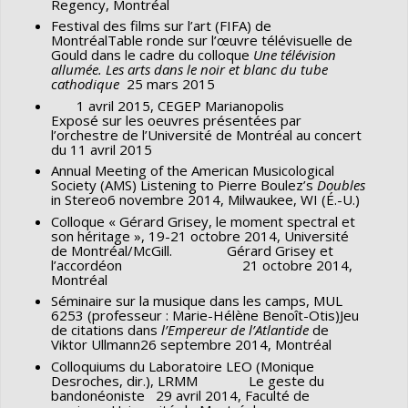
Regency, Montréal
Festival des films sur l’art (FIFA) de
MontréalTable ronde sur l’œuvre télévisuelle de
Gould dans le cadre du colloque
Une télévision
allumée. Les arts dans le noir et blanc du tube
cathodique
25 mars 2015
1 avril 2015, CEGEP Marianopolis
Exposé sur les oeuvres présentées par
l’orchestre de l’Université de Montréal au concert
du 11 avril 2015
Annual Meeting of the American Musicological
Society (AMS) Listening to Pierre Boulez’s
Doubles
in Stereo6 novembre 2014, Milwaukee, WI (É.-U.)
Colloque « Gérard Grisey, le moment spectral et
son héritage », 19-21 octobre 2014, Université
de Montréal/McGill. Gérard Grisey et
l’accordéon 21 octobre 2014,
Montréal
Séminaire sur la musique dans les camps, MUL
6253 (professeur : Marie-Hélène Benoît-Otis)Jeu
de citations dans
l’Empereur de l’Atlantide
de
Viktor Ullmann26 septembre 2014, Montréal
Colloquiums du Laboratoire LEO (Monique
Desroches, dir.), LRMM Le geste du
bandonéoniste 29 avril 2014, Faculté de