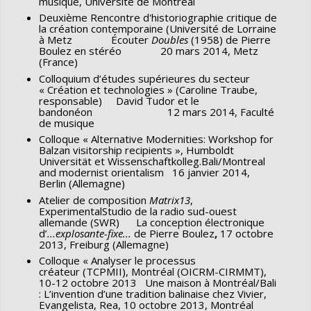
musique, Université de Montréal
Deuxième Rencontre d'historiographie critique de
la création contemporaine (Université de Lorraine
à Metz Écouter
Doubles
(1958) de Pierre
Boulez en stéréo 20 mars 2014, Metz
(France)
Colloquium d’études supérieures du secteur
« Création et technologies » (Caroline Traube,
responsable) David Tudor et le
bandonéon 12 mars 2014, Faculté
de musique
Colloque « Alternative Modernities: Workshop for
Balzan visitorship recipients », Humboldt
Universität et Wissenschaftkolleg.Bali/Montreal
and modernist orientalism 16 janvier 2014,
Berlin (Allemagne)
Atelier de composition
Matrix13
,
ExperimentalStudio de la radio sud-ouest
allemande (SWR) La conception électronique
d’
...explosante-fixe...
de Pierre Boulez
,
17 octobre
2013, Freiburg (Allemagne)
Colloque « Analyser le processus
créateur (TCPMII), Montréal (OICRM-CIRMMT),
10-12 octobre 2013 Une maison à Montréal/Bali
: L’invention d’une tradition balinaise chez Vivier,
Evangelista, Rea, 10 octobre 2013, Montréal