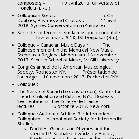
composers » 19 avril 2018, University of
(Genève, Droz/Conservatoire de Musique de Genève,
Honolulu (É.-U.),
2009), 107-122.
Colloquium Series « On
Doubles, Rhymes and Groups » 11 avril
2018, Sydney Conservatorium (Australie)
Série de conférences sur la musique occidentale
février-mars 2018, ISI Denpasar (Bali),
Colloque « Canadian Music Days » The
Balinese moment in the Montreal New Music
Scene as a Regional Modernism 18 novembre
2017, Schulich School of Music, McGill University
Congrès annuel de la American Musicological
Society, Rochester NY. Présentation de
l’ouvrage 10 novembre 2017, Rochester (NY)
Colloque :
The Sense of Sound (Le sens du son), Center for
French Civilization and Culture, NYU Boulez’s
‘reorientations’: the Collège de France
lectures 6 octobre 2017, New York
rd
Colloque : Authentic Artifice, 3
International
Colloquium – International Society for Intermedial
Studies
Doubles, Groups and Rhymes and the
stereo LP. Spatialized works by Boulez,
Stockhausen and Pousseur as the artifice of