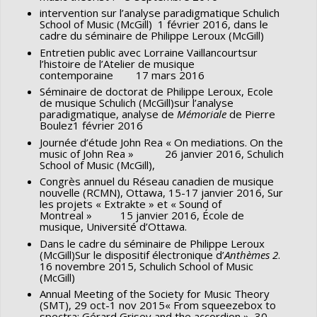
intervention sur l’analyse paradigmatique Schulich
School of Music (McGill) 1 février 2016, dans le
cadre du séminaire de Philippe Leroux (McGill)
Entretien public avec Lorraine Vaillancourtsur
l’histoire de l’Atelier de musique
contemporaine 17 mars 2016
Séminaire de doctorat de Philippe Leroux, Ecole
de musique Schulich (McGill)sur l’analyse
paradigmatique, analyse de
Mémoriale
de Pierre
Boulez1 février 2016
Journée d’étude John Rea « On mediations. On the
music of John Rea » 26 janvier 2016, Schulich
School of Music (McGill),
Congrès annuel du Réseau canadien de musique
nouvelle (RCMN), Ottawa, 15-17 janvier 2016, Sur
les projets « Extrakte » et « Sound of
Montreal » 15 janvier 2016, École de
musique, Université d’Ottawa.
Dans le cadre du séminaire de Philippe Leroux
(McGill)Sur le dispositif électronique d’
Anthèmes 2
.
16 novembre 2015, Schulich School of Music
(McGill)
Annual Meeting of the Society for Music Theory
(SMT), 29 oct-1 nov 2015« From squeezebox to
spectra: Gérard Grisey and the accordion », 30