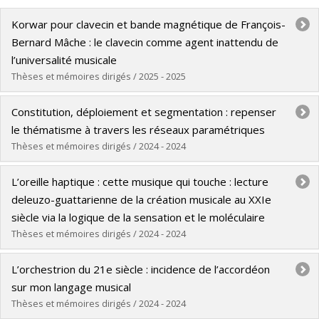
Korwar pour clavecin et bande magnétique de François-
Bernard Mâche : le clavecin comme agent inattendu de
l’universalité musicale
Thèses et mémoires dirigés / 2025 - 2025
Graduate :
Venuti, Alice
Constitution, déploiement et segmentation : repenser
Cycle :
Master's
le thématisme à travers les réseaux paramétriques
Grade :
M. Mus.
Thèses et mémoires dirigés / 2024 - 2024
Lien vers le document dans Papyrus
Graduate :
Díaz Villegas, Tomás
L’oreille haptique : cette musique qui touche : lecture
Cycle :
Doctoral
deleuzo-guattarienne de la création musicale au XXIe
Grade :
D. Mus.
siècle via la logique de la sensation et le moléculaire
Lien vers le document dans Papyrus
Thèses et mémoires dirigés / 2024 - 2024
Graduate :
Pilon-Pinette, Jessica
L’orchestrion du 21e siècle : incidence de l’accordéon
Cycle :
Master's
sur mon langage musical
Grade :
M. Mus.
Thèses et mémoires dirigés / 2024 - 2024