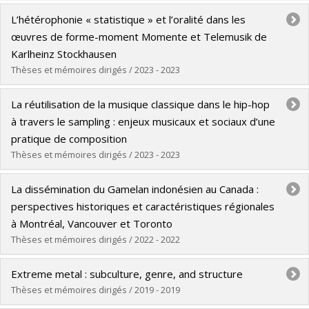
Lien vers le document dans Papyrus
Graduate :
Nešić-Davidović, Snežana
L’hétérophonie « statistique » et l’oralité dans les
Cycle :
Doctoral
œuvres de forme-moment Momente et Telemusik de
Grade :
D. Mus.
Karlheinz Stockhausen
Lien vers le document dans Papyrus
Thèses et mémoires dirigés / 2023 - 2023
Graduate :
Tremblay, Vicky
La réutilisation de la musique classique dans le hip-hop
Cycle :
Master's
à travers le sampling : enjeux musicaux et sociaux d’une
Grade :
M.A.
pratique de composition
Lien vers le document dans Papyrus
Thèses et mémoires dirigés / 2023 - 2023
Graduate :
Berthelot, Fabian
La dissémination du Gamelan indonésien au Canada :
Cycle :
Doctoral
perspectives historiques et caractéristiques régionales
Grade :
Ph. D.
à Montréal, Vancouver et Toronto
Lien vers le document dans Papyrus
Thèses et mémoires dirigés / 2022 - 2022
Graduate :
Bellemare, Laurent
Extreme metal : subculture, genre, and structure
Cycle :
Master's
Thèses et mémoires dirigés / 2019 - 2019
Grade :
M. Mus.