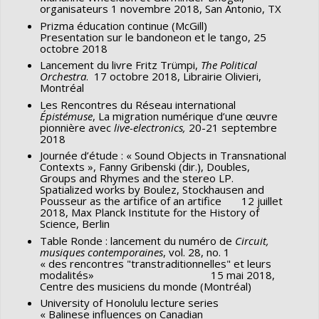
Jonathan Goldman (Montréal, PUM, 2014), 77-102.
organisateurs 1 novembre 2018, San Antonio, TX
Circuit, musiques contemporaines
17/1 (2007) (sur les
Prizma éducation continue (McGill)
Introduction : polystylisme québécois chevauchant
Presentation sur le bandoneon et le tango, 25
idées musicales)
deux siècles, in
La création musicale au Québec
,
op. cit.
,
octobre 2018
Circuit, musiques contemporaines
16/3 (2006) (sur les
5-14.
Lancement du livre Fritz Trümpi,
The Political
Orchestra
. 17 octobre 2018, Librairie Olivieri,
supports)
Composer au XXIe siècle. Pratiques, philosophies,
Montréal
langages et analyses
, ed. Michel Duchesneau et Sophie
Les Rencontres du Réseau international
Épistémuse
, La migration numérique d’une œuvre
Stevence (Paris: Vrin, 2010), 155-170.
pionnière avec
live-electronics,
20-21 septembre
2018
Le portrait boulézien de Webern : une ambiguïté au
Journée d’étude : « Sound Objects in Transnational
seuil de la musique contemporaine,’ in
La pensée de
Contexts », Fanny Gribenski (dir.), Doubles,
Groups and Rhymes and the stereo LP.
Pierre Boulez à travers ses écrits
,
op. cit.
, 299-316.
Spatialized works by Boulez, Stockhausen and
Pousseur as the artifice of an artifice 12 juillet
‘Passage d’
Anthèmes 1
à
Anthèmes 2
,’ in
Quêtes
2018, Max Planck Institute for the History of
d’absolus
, ed. Jean-Jacques Nattiez (Montreal: Éditions
Science, Berlin
Simon Blais, 2009), 34-39.
Table Ronde : lancement du numéro de
Circuit,
musiques contemporaines
, vol. 28, no. 1
‘Un outil de « mise en tableau » au service de l’analyse
« des rencontres "transtraditionnelles" et leurs
modalités» 15 mai 2018,
paradigmatique, et quelques divergences
Centre des musiciens du monde (Montréal)
interprétatives,’ in
L’analyse musicale, une pratique et
University of Honolulu lecture series
« Balinese influences on Canadian
son histoire
, ed. Nicolas Donin et Rémy Campos