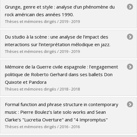
Graduate :
Pelletier, Samaël
Lien vers le document dans Papyrus
Grunge, genre et style : analyse d'un phénomène du
Cycle :
Master's
rock américain des années 1990.
Grade :
M. Mus.
Thèses et mémoires dirigés / 2019 - 2019
Lien vers le document dans Papyrus
Graduate :
Munier, Maxime Franck Sylvain
Du studio à la scène : une analyse de l’impact des
Cycle :
Master's
interactions sur l’interprétation mélodique en jazz.
Grade :
M.A.
Thèses et mémoires dirigés / 2019 - 2019
Lien vers le document dans Papyrus
Graduate :
Birbrier, William Damian
Mémoire de la Guerre civile espagnole : l'engagement
Cycle :
Master's
politique de Roberto Gerhard dans ses ballets Don
Grade :
M. Mus.
Quixote et Pandora
Lien vers le document dans Papyrus
Thèses et mémoires dirigés / 2018 - 2018
Graduate :
Desrosiers, Judy-Ann
Formal function and phrase structure in contemporary
Cycle :
Master's
music : Pierre Boulez’s late solo works and Sean
Grade :
M.A.
Clarke’s "Lucretia Overture" and "4 Impromptus"
Lien vers le document dans Papyrus
Thèses et mémoires dirigés / 2016 - 2016