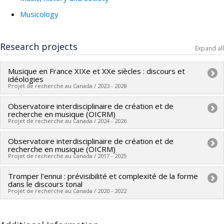
Musicology
Research projects
Expand all
Musique en France XIXe et XXe siècles : discours et
idéologies
Projet de recherche au Canada / 2023 - 2028
Observatoire interdisciplinaire de création et de
Lead researcher :
Michel Duchesneau
recherche en musique (OICRM)
Co-researchers :
François de Médicis
,
Sylvain Caron
,
Marie-
Projet de recherche au Canada / 2024 - 2026
Hélène Benoit-Otis
,
Mathieu Lussier
,
Sylveline Bourion
,
Observatoire interdisciplinaire de création et de
Lead researcher :
Michel Duchesneau
,
Sylvain Caron
Steven Huebner
,
Jacinthe Harbec
,
Catrena Flint
,
Danick
recherche en musique (OICRM)
Co-researchers :
Jean-Jacques Nattiez
,
François de Médicis
Trottier
Projet de recherche au Canada / 2017 - 2025
,
Jean-François Rivest
,
Nathalie Fernando
,
Serge Cardinal
,
Funding sources:
FRQSC/Fonds de recherche du Québec -
Tromper l'ennui : prévisibilité et complexité de la forme
Lead researcher :
Michel Duchesneau
,
Sylvain Caron
Caroline Traube
,
Paolo Bellomia
,
Dominic Arsenault
,
Ana
Société et culture (FQRSC)
dans le discours tonal
Co-researchers :
Jean-Jacques Nattiez
,
Isabelle Panneton
,
Sokolović
Projet de recherche au Canada / 2020 - 2022
,
Pierre Michaud
,
Sabina Teller Ratner
,
Marie-
Grant programs:
PVXXXXXX-(SE) Programme Soutien aux
Monique Desroches
,
François de Médicis
,
Jean-François
Hélène Benoit-Otis
,
Mathieu Lussier
,
Jonathan Goldman
,
équipes de recherche - Stade de développement :
Funding sources:
CRSH/Conseil de recherches en sciences
Rivest
,
Nathalie Fernando
,
Serge Cardinal
,
Caroline Traube
Sylveline Bourion
,
Katharina Clausius
,
Jimmie LeBlanc
,
Renouvellement