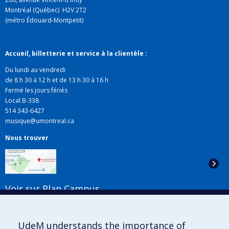
Aimée Gaudette-Leblanc
,
Pierre Lavoie
,
Andrea Gozzi
Montréal (Québec) H2V 2T2
Funding sources:
FRQSC/Fonds de recherche du Québec -
(métro Édouard-Montpetit)
Société et culture (FQRSC)
Grant programs:
PV129894-(RG) Programme
Accueil, billetterie et service à la clientèle :
Regroupements stratégiques
Du lundi au vendredi
de 8 h 30 à 12 h et de 13 h 30 à 16 h
Fermé les jours fériés
Local B-338
514 343-6427
musique@umontreal.ca
Nous trouver
Voir sur Plan Campus
Suivez-nous
UdeM understands the importance of