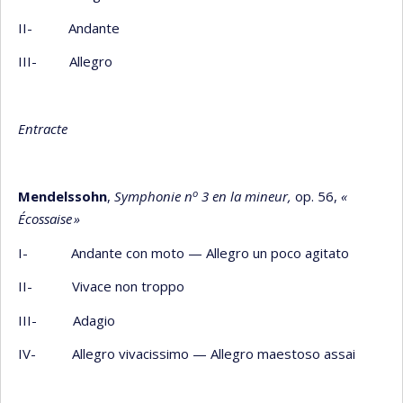
II- Andante
III- Allegro
Entracte
o
Mendelssohn
,
Symphonie n
3 en la mineur,
op. 56,
«
Écossaise
»
I- Andante con moto — Allegro un poco agitato
II- Vivace non troppo
III- Adagio
IV- Allegro vivacissimo — Allegro maestoso assai