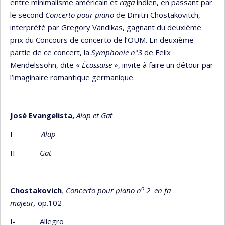
entre minimalisme américain et
raga
indien, en passant par
le second
Concerto pour piano
de Dmitri Chostakovitch,
interprété par Gregory Vandikas, gagnant du deuxième
prix du Concours de concerto de l’OUM. En deuxième
partie de ce concert, la
Symphonie n°3
de Felix
Mendelssohn, dite «
Écossaise
», invite à faire un détour par
l’imaginaire romantique germanique.
José Evangelista,
Alap et Gat
I
- Alap
II
- Gat
o
Chostakovich
, Concerto pour piano n
2
en fa
majeur,
op.102
I- Allegro