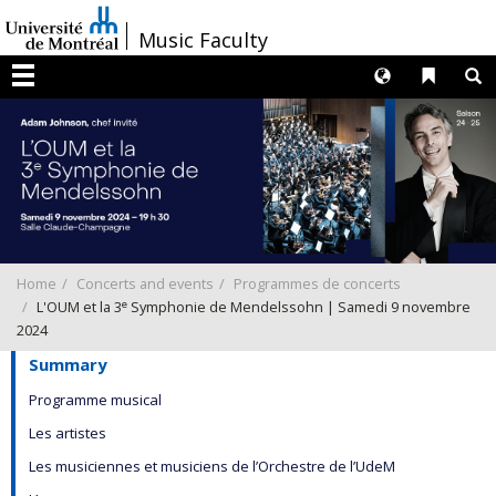
Passer
/
Music Faculty
au
contenu
Langues
Liens 
R
Menu
Home
Concerts and events
Programmes de concerts
e
L'OUM et la 3
Symphonie de Mendelssohn | Samedi 9 novembre
2024
Summary
Programme musical
Les artistes
Les musiciennes et musiciens de l’Orchestre de l’UdeM