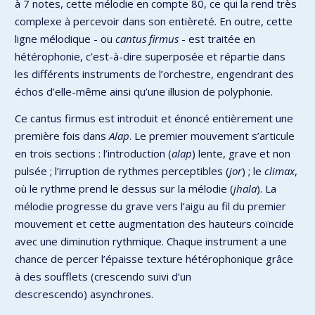
à 7 notes, cette mélodie en compte 80, ce qui la rend très
complexe à percevoir dans son entièreté. En outre, cette
ligne mélodique - ou
cantus firmus
- est traitée en
hétérophonie, c’est-à-dire superposée et répartie dans
les différents instruments de l’orchestre, engendrant des
échos d’elle-même ainsi qu’une illusion de polyphonie.
Ce cantus firmus est introduit et énoncé entièrement une
première fois dans
Alap
. Le premier mouvement s’articule
en trois sections : l’introduction (
alap
) lente, grave et non
pulsée ; l’irruption de rythmes perceptibles (
jor
) ; le
climax
,
où le rythme prend le dessus sur la mélodie (
jhala
). La
mélodie progresse du grave vers l’aigu au fil du premier
mouvement et cette augmentation des hauteurs coïncide
avec une diminution rythmique. Chaque instrument a une
chance de percer l’épaisse texture hétérophonique grâce
à des soufflets (crescendo suivi d’un
descrescendo) asynchrones.