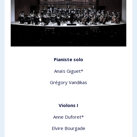
Pianiste solo
Anaïs Giguet*
Grégory Vandikas
Violons I
Anne Duforet*
Elvire Bourgade