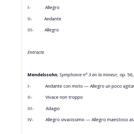
I- Allegro
II- Andante
III- Allegro
Entracte
o
Mendelssohn
,
Symphonie n
3 en la mineur,
op. 56,
I- Andante con moto — Allegro un poco agita
II- Vivace non troppo
III- Adagio
IV- Allegro vivacissimo — Allegro maestoso as