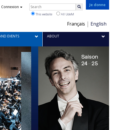
Je donne
Rechercher
Connexion
Search
This website
All UdeM
Choix
Français
English
de
la
AND EVENTS
ABOUT
langue