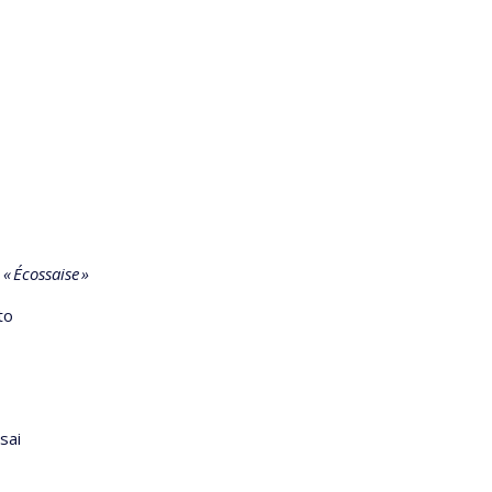
«
Écossaise
»
to
sai