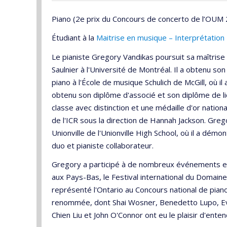
Piano (2e prix du Concours de concerto de l’OUM
Étudiant à la
Maitrise en musique – Interprétation
Le pianiste Gregory Vandikas poursuit sa maîtrise 
Saulnier à l'Université de Montréal. Il a obtenu so
piano à l'École de musique Schulich de McGill, où i
obtenu son diplôme d'associé et son diplôme de l
classe avec distinction et une médaille d'or national
de l'ICR sous la direction de Hannah Jackson. Gre
Unionville de l'Unionville High School, où il a démo
duo et pianiste collaborateur.
Gregory a participé à de nombreux événements et 
aux Pays-Bas, le Festival international du Domain
représenté l'Ontario au Concours national de pia
renommée, dont Shai Wosner, Benedetto Lupo, Eve
Chien Liu et John O'Connor ont eu le plaisir d'ent