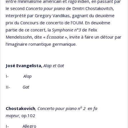
entre minimalisme américain et
raga
indien, en passant par
le second
Concerto pour piano
de Dmitri Chostakovitch,
interprété par Gregory Vandikas, gagnant du deuxième
prix du Concours de concerto de l’OUM. En deuxième
partie de ce concert, la
Symphonie n°3
de Felix
Mendelssohn, dite «
Écossaise
», invite à faire un détour par
l’imaginaire romantique germanique.
José Evangelista,
Alap et Gat
I
- Alap
II
- Gat
o
Chostakovich
, Concerto pour piano n
2
en fa
majeur,
op.102
I- Allegro