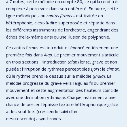
à 7 notes, cette mélodie en compte 80, ce qui la rend très
complexe à percevoir dans son entièreté. En outre, cette
ligne mélodique - ou
cantus firmus
- est traitée en
hétérophonie, c’est-à-dire superposée et répartie dans
les différents instruments de l’orchestre, engendrant des
échos d’elle-même ainsi qu’une illusion de polyphonie.
Ce cantus firmus est introduit et énoncé entièrement une
première fois dans
Alap
. Le premier mouvement s’articule
en trois sections : l’introduction (
alap
) lente, grave et non
pulsée ; l’irruption de rythmes perceptibles (
jor
) ; le
climax
,
où le rythme prend le dessus sur la mélodie (
jhala
). La
mélodie progresse du grave vers l’aigu au fil du premier
mouvement et cette augmentation des hauteurs coïncide
avec une diminution rythmique. Chaque instrument a une
chance de percer l’épaisse texture hétérophonique grâce
à des soufflets (crescendo suivi d’un
descrescendo) asynchrones.