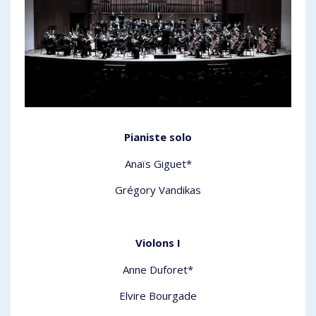
Pianiste solo
Anaïs Giguet*
Grégory Vandikas
Violons I
Anne Duforet*
Elvire Bourgade