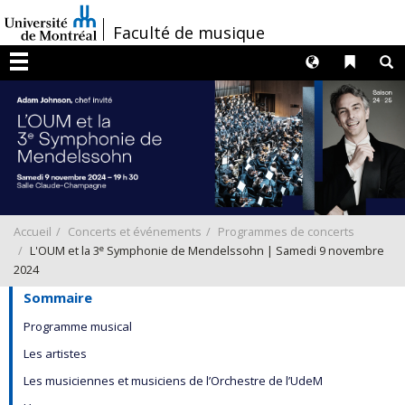
Passer
/
Faculté de musique
au
contenu
Langues
Liens 
R
Menu
Accueil
Concerts et événements
Programmes de concerts
e
L'OUM et la 3
Symphonie de Mendelssohn | Samedi 9 novembre
2024
Sommaire
Programme musical
Les artistes
Les musiciennes et musiciens de l’Orchestre de l’UdeM