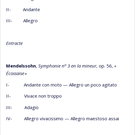
II- Andante
III- Allegro
Entracte
o
Mendelssohn
,
Symphonie n
3 en la mineur,
op. 56,
«
Écossaise
»
I- Andante con moto — Allegro un poco agitato
II- Vivace non troppo
III- Adagio
IV- Allegro vivacissimo — Allegro maestoso assai