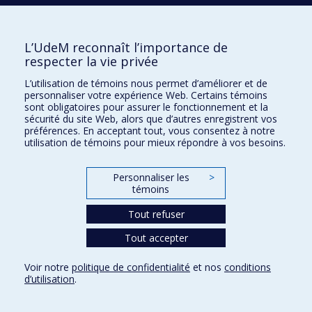
mouvement- est nécessaire avant de retourner dans le
fougueux dernier mouvement,
Allegro vivacissimo
L’UdeM reconnaît l’importance de
(Mendelssohn l’avait initialement nommé
Allegro guerriero
).
respecter la vie privée
Le caractère vindicatif et guerrier que ce
finale
cultive est
toutefois anéanti lors de l’irruption d’un nouveau thème,
L’utilisation de témoins nous permet d’améliorer et de
personnaliser votre expérience Web. Certains témoins
Allegro maestoso
, marquant la fin du mouvement et de la
sont obligatoires pour assurer le fonctionnement et la
symphonie à la manière d’une conclusion hymnique.
sécurité du site Web, alors que d’autres enregistrent vos
préférences. En acceptant tout, vous consentez à notre
utilisation de témoins pour mieux répondre à vos besoins.
La visée unificatrice dépasse la coda de la symphonie :
Mendelssohn souhaitait écrire une symphonie
in einem
Personnaliser les
>
Satz
(en un seul mouvement). En outre, son écriture est
témoins
basée sur l’extension et le déploiement d’une cellule
génératrice, ce qui explique la longueur de cette œuvre de
Tout refuser
plus de quarante minutes.
Tout accepter
Voir notre
politique de confidentialité
et nos
conditions
d’utilisation
.
Notes de programmes rédigées par Arthur Prieur, étudiant au