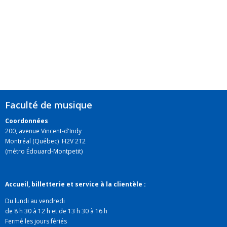
Faculté de musique
Coordonnées
200, avenue Vincent-d'Indy
Montréal (Québec) H2V 2T2
(métro Édouard-Montpetit)
Accueil, billetterie et service à la clientèle :
Du lundi au vendredi
de 8 h 30 à 12 h et de 13 h 30 à 16 h
Fermé les jours fériés