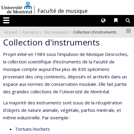
Passer
/
Faculté de musique
au
contenu
Langues
Liens 
R
Menu
N
Accueil
À propos
Nos espaces
Collection d'instruments
Collection d'instruments
Projet initié en 1989 sous l’impulsion de Monique Desroches,
la collection scientifique d’instruments de la Faculté de
musique compte aujourd’hui plus de 850 spécimens
provenant des cinq continents, déposés et archivés dans un
espace aux normes de conservation muséale. Elle fait partie
des grandes collections de l’Université de Montréal.
La majorité des instruments sont issus de la récupération
d’objets de nature animale, végétale, parfois minérale, et
même industrielle. Par exemple :
Tortues-hochets