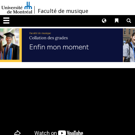
Passer
/
Faculté de musique
au
contenu
Langues
Liens 
R
Menu