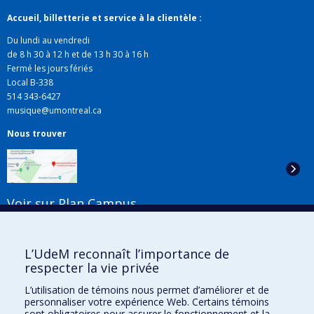
Accueil, billetterie et service à la clientèle :
Du lundi au vendredi
de 8 h 30 à 12 h et de 13 h 30 à 16 h
Fermé les jours fériés
Local B-338
514 343-6427
musique@umontreal.ca
Nous trouver
Voir sur Plan Campus
Suivez-nous
L’UdeM reconnaît l’importance de
respecter la vie privée
L’utilisation de témoins nous permet d’améliorer et de
Liens utiles
personnaliser votre expérience Web. Certains témoins
sont obligatoires pour assurer le fonctionnement et la