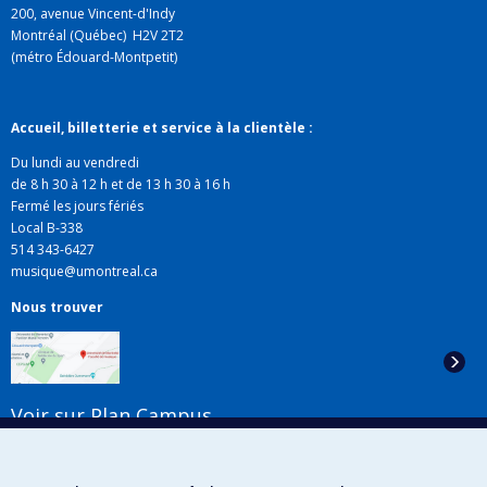
200, avenue Vincent-d'Indy
Montréal (Québec) H2V 2T2
(métro Édouard-Montpetit)
Accueil, billetterie et service à la clientèle :
Du lundi au vendredi
de 8 h 30 à 12 h et de 13 h 30 à 16 h
Fermé les jours fériés
Local B-338
514 343-6427
musique@umontreal.ca
Nous trouver
Voir sur Plan Campus
Suivez-nous