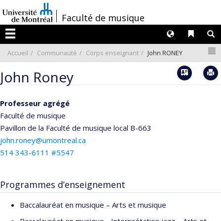
Passer
/
Faculté de musique
au
contenu
Langues
Liens 
R
Menu
N
Accueil
Communauté
Corps enseignant
John RONEY
Vcard
John Roney
Professeur agrégé
Faculté de musique
Pavillon de la Faculté de musique
local B-663
john.roney@umontreal.ca
514 343-6111 #5547
Programmes d’enseignement
Baccalauréat en musique – Arts et musique
Baccalauréat en musique - Interprétation jazz – Arts et