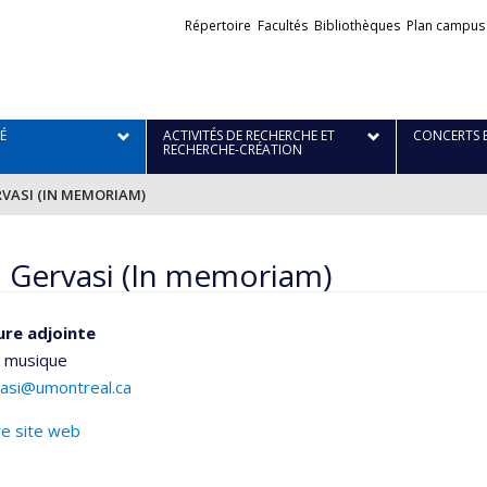
Liens
Répertoire
Facultés
Bibliothèques
Plan campus
externes
É
ACTIVITÉS DE RECHERCHE ET
CONCERTS 
RECHERCHE-CRÉATION
RVASI (IN MEMORIAM)
a Gervasi (In memoriam)
ure adjointe
e musique
rvasi@umontreal.ca
re site web