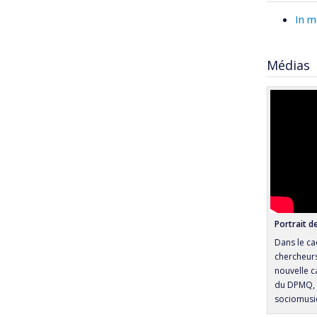
In m
Médias
Portrait d
Dans le ca
chercheurs
nouvelle c
du DPMQ, 
sociomusic