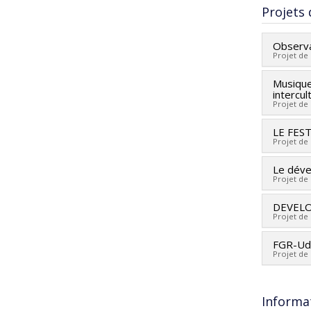
Projets
Cycle :
Diplôm
Observa
Lien ve
Projet de
Musiques
Chercheu
intercul
Co-cher
Projet de
Nathali
LE FES
Chercheu
Dominic 
Projet de
Sources
Goldma
Program
Le dével
Chercheu
Dominic
Projet de
Sources
Guy Bel
Program
Peters
DEVELO
Chercheu
Projet de
Zaldivar
Sources
Vincent
Program
FGR-Ud
Chercheu
Projet de
Ryan
,
S
Co-cher
Leblanc
Sources
Sources
Sources
Program
Informa
Program
Program