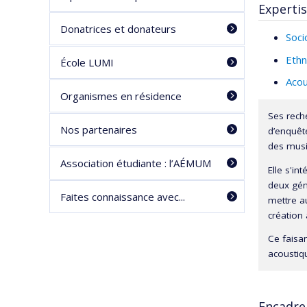
Experti
Donatrices et donateurs
Soci
Ethn
École LUMI
Acou
Organismes en résidence
Ses reche
Nos partenaires
d’enquête
des mus
Association étudiante : l’AÉMUM
Elle s'i
deux géné
Faites connaissance avec...
mettre au
création a
Ce faisan
acoustiqu
Encadr