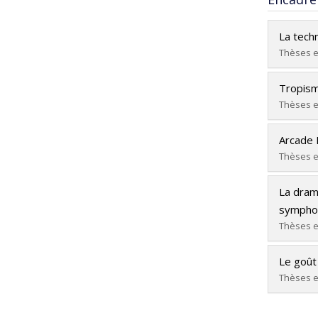
La techn
Thèses e
Diplômé
Tropism
Cycle :
Thèses e
Diplôm
Diplômé
Lien ve
Arcade F
Cycle :
Thèses e
Diplôm
Diplômé
Lien ve
La dram
Cycle :
sympho
Diplôm
Thèses e
Lien ve
Diplômé
Le goût 
Cycle :
Thèses e
Diplôm
Diplômé
Lien ve