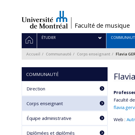
Passer
au
contenu
/
Faculté de musique
Navigation
ACCUEIL
ÉTUDIER
COMMUNAUT
principale
Accueil
Communauté
Corps enseignant
Flavia GE
Flavi
COMMUNAUTÉ
Direction
Professe
Faculté d
Corps enseignant
flavia.ge
Équipe administrative
Web :
Aut
Diplômées et diplômés