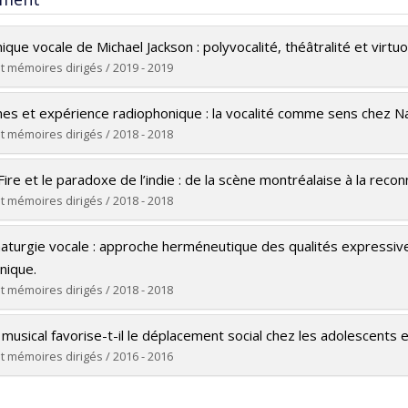
ique vocale de Michael Jackson : polyvocalité, théâtralité et virtuo
t mémoires dirigés / 2019 - 2019
(e) :
Recly, Mathilde
es et expérience radiophonique : la vocalité comme sens chez Na
Maîtrise
t mémoires dirigés / 2018 - 2018
e obtenu :
M.A.
(e) :
Lacombe, Rachel
rs le document dans Papyrus
ire et le paradoxe de l’indie : de la scène montréalaise à la reco
Maîtrise
t mémoires dirigés / 2018 - 2018
e obtenu :
M.A.
(e) :
Amengual Garí, Margalida
rs le document dans Papyrus
aturgie vocale : approche herméneutique des qualités expressives
Maîtrise
nique.
e obtenu :
M. Mus.
t mémoires dirigés / 2018 - 2018
rs le document dans Papyrus
(e) :
Le Rolle, Katia
musical favorise-t-il le déplacement social chez les adolescents e
Maîtrise
t mémoires dirigés / 2016 - 2016
e obtenu :
M.A.
(e) :
Bédard Giulione, Louis
rs le document dans Papyrus