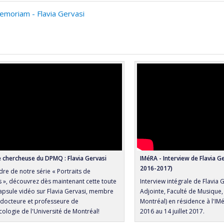
emoriam - Flavia Gervasi
e chercheuse du DPMQ : Flavia Gervasi
IMéRA - Interview de Flavia G
2016-2017)
dre de notre série « Portraits de
 », découvrez dès maintenant cette toute
Interview intégrale de Flavia 
apsule vidéo sur Flavia Gervasi, membre
Adjointe, Faculté de Musique,
docteure et professeure de
Montréal) en résidence à l'I
ologie de l'Université de Montréal!
2016 au 14 juillet 2017.