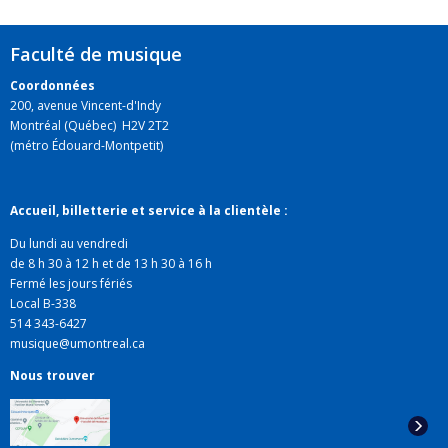
Faculté de musique
Coordonnées
200, avenue Vincent-d'Indy
Montréal (Québec) H2V 2T2
(métro Édouard-Montpetit)
Accueil, billetterie et service à la clientèle :
Du lundi au vendredi
de 8 h 30 à 12 h et de 13 h 30 à 16 h
Fermé les jours fériés
Local B-338
514 343-6427
musique@umontreal.ca
Nous trouver