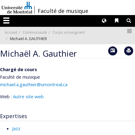
Passer
/
Faculté de musique
au
contenu
Langues
Liens 
R
Menu
N
Accueil
Communauté
Corps enseignant
Michaël A. GAUTHIER
Vcard
Michaël A. Gauthier
Chargé de cours
Faculté de musique
michael.a.gauthier@umontreal.ca
Web :
Autre site web
Courriels
Expertises
Jazz