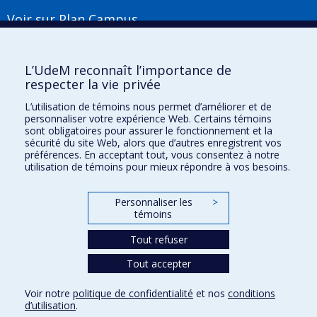
Voir sur Plan Campus
Suivez-nous
L’UdeM reconnaît l’importance de
respecter la vie privée
L’utilisation de témoins nous permet d’améliorer et de
Liens utiles
personnaliser votre expérience Web. Certains témoins
sont obligatoires pour assurer le fonctionnement et la
Plan du site
sécurité du site Web, alors que d’autres enregistrent vos
Accessibilité
préférences. En acceptant tout, vous consentez à notre
utilisation de témoins pour mieux répondre à vos besoins.
S'abonner à l'infolettre
Nouvelles
Donner à la Faculté de musique
Personnaliser les
>
Médias
témoins
Info COVID-19
Offres d'emploi
Tout refuser
Tout accepter
Confidentialité
Voir notre
politique de confidentialité
et nos
conditions
Conditions d’utilisation
d’utilisation
.