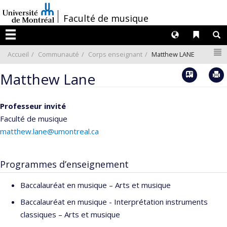
Passer
/
Faculté de musique
au
contenu
Langues
Liens 
R
Menu
N
Accueil
Communauté
Corps enseignant
Matthew LANE
Vcard
Matthew Lane
Professeur invité
Faculté de musique
matthew.lane@umontreal.ca
Programmes d’enseignement
Baccalauréat en musique – Arts et musique
Baccalauréat en musique - Interprétation instruments
classiques – Arts et musique