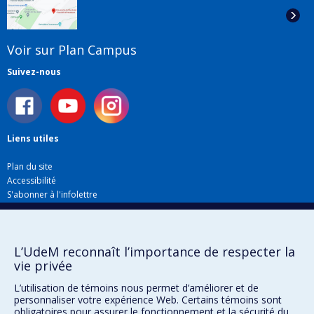
Voir sur Plan Campus
Suivez-nous
Liens utiles
Plan du site
Accessibilité
S'abonner à l'infolettre
Nouvelles
Donner à la Faculté de musique
Médias
L’UdeM reconnaît l’importance de respecter la
Info COVID-19
vie privée
Offres d'emploi
L’utilisation de témoins nous permet d’améliorer et de
personnaliser votre expérience Web. Certains témoins sont
obligatoires pour assurer le fonctionnement et la sécurité du
Confidentialité