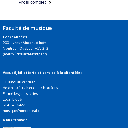
Profil complet
Ana Sokolovic est aussi à l'origine des résidences
d'étudiants en composition auprès des ensembles de
la Faculté de musique.
Faculté de musique
Coordonnées
200, avenue Vincent-d'Indy
Montréal (Québec) H2V 2T2
(métro Édouard-Montpetit)
Accueil, billetterie et service à la clientèle :
Du lundi au vendredi
de 8 h 30 à 12 h et de 13 h 30 à 16 h
Fermé les jours fériés
Local B-338
514 343-6427
musique@umontreal.ca
Nous trouver