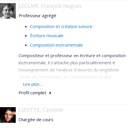
LECLAIR, François Hugues
Professeur agrégé
Composition et création sonore
Écriture musicale
Composition instrumentale
Compositeur et professeur en écriture et composition
instrumentale, il s'attache plus particulièrement è
l'enseignement de l'analyse d'œuvres du vingtième
siècle, du contrepoint, de l'orchestration et des
techniques modernes de composition.
Lire plus…
Profil complet
Son travail de composition s'articule autour de deux
axes essentiels en interaction :
- d’une part, l’exploration de regards croisés entre
LIZOTTE, Caroline
musiques anciennes et langages musicaux
Chargée de cours
contemporains :
Au regard de «Mille regrets», Trois