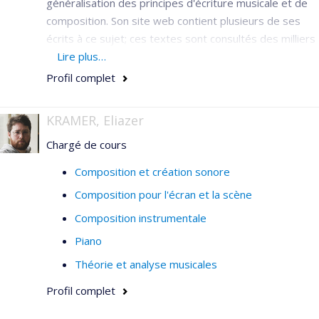
généralisation des principes d'écriture musicale et de
composition. Son site web contient plusieurs de ses
écrits à ce sujet; ces textes sont consultés des milliers
de fois, mensuellement, par des étudiants et des
Lire plus…
mélomanes de partout dans le monde.
Profil complet
Thèmes :
KRAMER, Eliazer
Composition musicale.
Chargé de cours
Pédagogie de la musique (niveau universitaire).
Composition et création sonore
Disciplines d'écriture musicale.
Composition pour l'écran et la scène
Simulation orchestrale par ordinateur.
Composition instrumentale
Psychologie de la perception musicale.
Piano
Théorie et analyse musicales
Profil complet