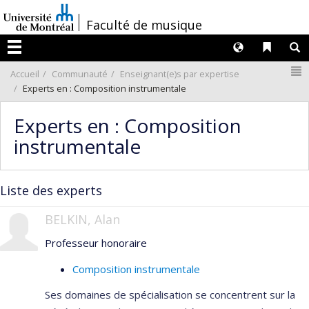
Passer
/
Faculté de musique
au
contenu
Langues
Liens 
R
Menu
N
Accueil
Communauté
Enseignant(e)s par expertise
Experts en : Composition instrumentale
Experts en : Composition
instrumentale
Liste des experts
BELKIN, Alan
Professeur honoraire
Composition instrumentale
Ses domaines de spécialisation se concentrent sur la