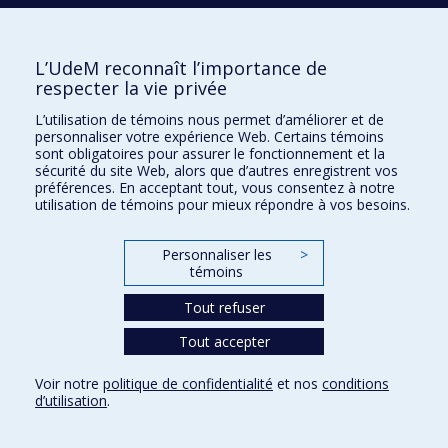
*Surnuméraires
L’UdeM reconnaît l’importance de
respecter la vie privée
LES ADMISSIONS SONT EN COURS
L’utilisation de témoins nous permet d’améliorer et de
personnaliser votre expérience Web. Certains témoins
sont obligatoires pour assurer le fonctionnement et la
sécurité du site Web, alors que d’autres enregistrent vos
Faites votre demande d'admission
préférences. En acceptant tout, vous consentez à notre
avant le 15 janvier 2025
utilisation de témoins pour mieux répondre à vos besoins.
Personnaliser les
>
Événements à venir
témoins
Tout refuser
Tout accepter
Voir notre
politique de confidentialité
et nos
conditions
d’utilisation
.