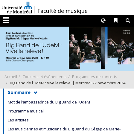
Passer
/
Faculté de musique
au
contenu
Langues
Liens 
R
Menu
Accueil
Concerts et événements
Programmes de concerts
Big Band de l’UdeM : Vive la relève! | Mercredi 27 novembre 2024
Sommaire
Mot de l’ambassadrice du Big Band de l’UdeM
Programme musical
Les artistes
Les musiciennes et musiciens du Big Band du Cégep de Marie-