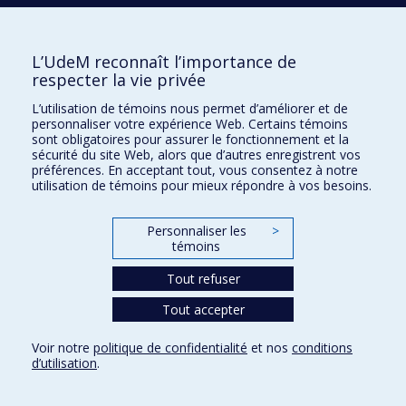
accentué, lyrique, rythmique; les éthos et les
dynamiques pouvant se combiner de diverses
manières.
L’UdeM reconnaît l’importance de
respecter la vie privée
Les sons multiphoniques du basson, et les distorsions
L’utilisation de témoins nous permet d’améliorer et de
qui en résultent symbolisent l’anarchie dans l’existence
personnaliser votre expérience Web. Certains témoins
de Dionysos tandis que l’orchestre, en contrepartie,
sont obligatoires pour assurer le fonctionnement et la
sécurité du site Web, alors que d’autres enregistrent vos
tente de créer un contraste. Les modes tragiques et
préférences. En acceptant tout, vous consentez à notre
héroïques sont généralement confiés au basson alors
utilisation de témoins pour mieux répondre à vos besoins.
que l’orchestre utilise des modes exprimant des
atmosphères contraires. La relation entre le basson et
Personnaliser les
>
témoins
l’orchestre est multiple : parfois, la résonance découlant
des sons multiphoniques du basson trouve sa
Tout refuser
résolution dans l’orchestre, d’autres fois, ce dernier
Tout accepter
accompagne le soliste dans une texture
hétérophonique, quelques fois, l’orchestre et le basson
Voir notre
politique de confidentialité
et nos
conditions
d’utilisation
.
dialoguent.