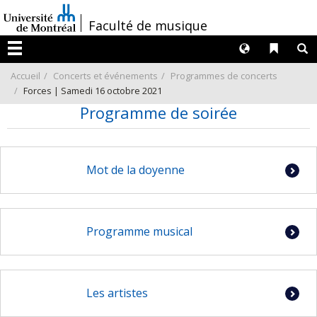
Passer
/
Faculté de musique
au
contenu
Langues
Liens 
R
Menu
Accueil
Concerts et événements
Programmes de concerts
Forces | Samedi 16 octobre 2021
Programme de soirée
Mot de la doyenne
Programme musical
Les artistes