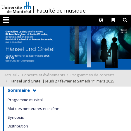
Passer
/
Faculté de musique
au
contenu
Langues
Liens 
R
Menu
Accueil
Concerts et événements
Programmes de concerts
er
Hänsel und Gretel | Jeudi 27 février et Samedi 1
mars 2025
Sommaire
Programme musical
Mot des metteur·es en scène
Synopsis
Distribution