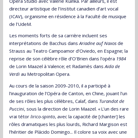
Opera Studio avec Valerie Kuinka. Par ailleurs, il est
directeur artistique de l’Institut canadien d’art vocal
(ICAV), organisme en résidence à la Faculté de musique
de l’UdeM.
Les moments forts de sa carrière incluent ses
interprétations de Bacchus dans
Ariadne auf Naxos
de
Strauss au Teatro Campoamor d’Oviedo, en Espagne; la
reprise de son célèbre rôle d’O’Brien dans l’opéra
1984
de Lorin Maazel à Valence; et Radamès dans
Aida de
Verdi
au Metropolitan Opera.
Au cours de la saison 2009-2010, il a participé à
l’inauguration de l’Opéra de Canton, en Chine, jouant l’un
de ses rôles les plus célèbres, Calaf, dans
Turandot de
Puccini
, sous la direction de Lorin Maazel. « L’un des rare
vrai tétor
lirico-spinto
, avec la capacité de [chanter] les
rôles dramatiques les plus lourds, Richard Margison est
l’héritier de Plácido Domingo... Il colore sa voix avec une