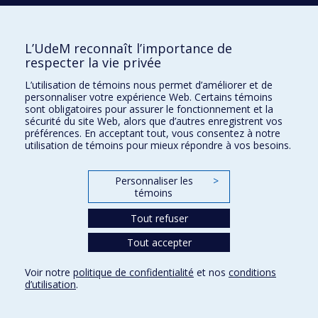
expérience de mise en scène pour l’Opéra. Ayant étudié
la musique plus jeune, elle est ravie de pouvoir travailler
sur cette œuvre en compagnie du metteur en scène
L’UdeM reconnaît l’importance de
Patrick R.Lacharité et de renouer avec le monde de la
respecter la vie privée
musique.
L’utilisation de témoins nous permet d’améliorer et de
personnaliser votre expérience Web. Certains témoins
sont obligatoires pour assurer le fonctionnement et la
sécurité du site Web, alors que d’autres enregistrent vos
préférences. En acceptant tout, vous consentez à notre
utilisation de témoins pour mieux répondre à vos besoins.
Patrick R. Lacharité
Personnaliser les
>
témoins
Tout refuser
Tout accepter
Voir notre
politique de confidentialité
et nos
conditions
d’utilisation
.