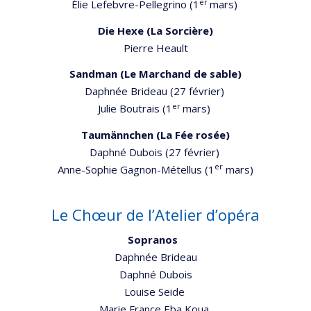
er
Élie Lefebvre-Pellegrino (1
mars)
Die Hexe (La Sorcière)
Pierre Heault
Sandman (Le Marchand de sable)
Daphnée Brideau (27 février)
er
Julie Boutrais (1
mars)
Taumännchen (La Fée rosée)
Daphné Dubois (27 février)
er
Anne-Sophie Gagnon-Métellus (1
mars)
Le Chœur de l’Atelier d’opéra
Sopranos
Daphnée Brideau
Daphné Dubois
Louise Seide
Marie France Eba Koua