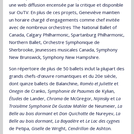
une web diffusion encensée par la critique et disponible
sur OuTV. En plus de ces projets, Geneviève maintien
un horaire chargé d’engagements comme chef invitée
avec de nombreux orchestres The National Ballet of
Canada, Calgary Philharmonic, Spartanburg Philharmonic,
Northern Ballet, Orchestre Symphonique de
Sherbrooke, Jeunesses musicales Canada, Symphony
New Brunswick, Symphony New Hampshire.
Son répertoire de plus de 50 ballets inclut la plupart des
grands chefs-d’œuvre romantiques et du 20e siècle,
dont quinze ballets de Balanchine,
Roméo et Juliette
et
Onegin
de Cranko,
Symphonie de Psaumes
de Kylian,
Études
de Lander,
Chroma
de McGregor,
Nijinsky
et
La
Troisième Symphonie De Gustav Mahler
de Neumeier,
La
Belle au bois dormant
et
Don Quichotte
de Nureyev,
La
Belle au bois dormant
,
La Bayadère
et
Le Lac des cygnes
de Petipa,
Giselle
de Wright,
Cendrillon
de Ashton.