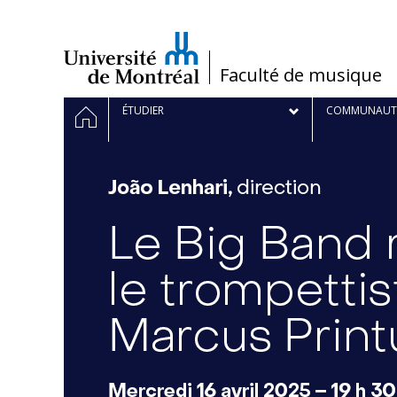
Passer
au
contenu
/
Faculté de musique
Navigation
ACCUEIL
ÉTUDIER
COMMUNAUT
principale