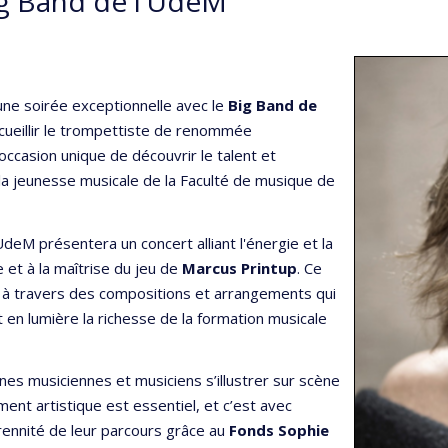
ig Band de l’UdeM
une soirée exceptionnelle avec le
Big Band de
accueillir le trompettiste de renommée
occasion unique de découvrir le talent et
 la jeunesse musicale de la Faculté de musique de
’UdeM présentera un concert alliant l'énergie et la
e et à la maîtrise du jeu de
Marcus Printup
. Ce
azz à travers des compositions et arrangements qui
 en lumière la richesse de la formation musicale
unes musiciennes et musiciens s’illustrer sur scène
nt artistique est essentiel, et c’est avec
rennité de leur parcours grâce au
Fonds Sophie