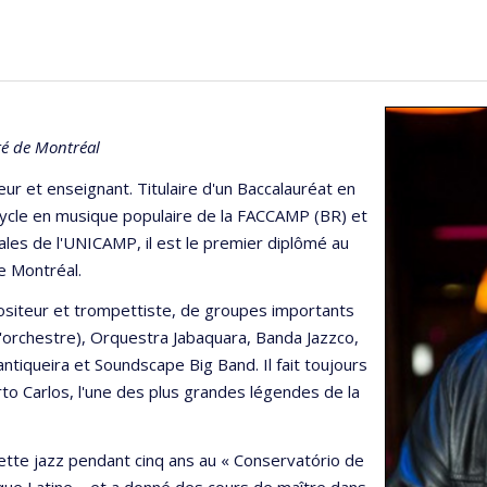
ité de Montréal
ur et enseignant. Titulaire d'un Baccalauréat en
ycle en musique populaire de la FACCAMP (BR) et
les de l'UNICAMP, il est le premier diplômé au
e Montréal.
ompositeur et trompettiste, de groupes importants
d'orchestre), Orquestra Jabaquara, Banda Jazzco,
iqueira et Soundscape Big Band. Il fait toujours
o Carlos, l'une des plus grandes légendes de la
ette jazz pendant cinq ans au « Conservatório de
ique Latine – et a donné des cours de maître dans