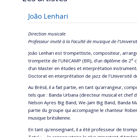
João Lenhari
Direction musicale
Professeur invité à la Faculté de musique de l’Univers
João Lenhari est trompettiste, compositeur, arrange
e
trompette de l'UNICAMP (BR), d’un diplôme de 2
c
d’un Master en études et interprétation instrumenta
Doctorat en interprétation de jazz de l'Université d
Au Brésil, il a fait partie, en tant qu'arrangeur, c
tels que : Banda Urbana (directeur musical et chef 
Nelson Ayres Big Band, We-Jam Big Band, Banda Mant
partie du groupe qui accompagne le chanteur Robert
musique brésilienne.
En tant qu'enseignant, il a été professeur de tromp
Tatuí » – le conservatoire le plus important d'Amér