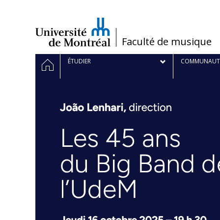
Passer
au
contenu
/
Faculté de musique
Navigation
ACCUEIL
ÉTUDIER
COMMUNAUT
principale