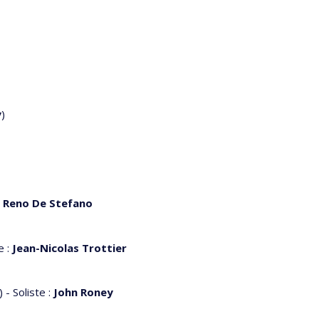
y
)
:
Reno De Stefano
e :
Jean-Nicolas Trottier
) - Soliste :
John Roney