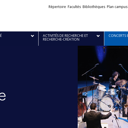
Liens
Répertoire
Facultés
Bibliothèques
Plan campus
externes
É
ACTIVITÉS DE RECHERCHE ET
CONCERTS 
RECHERCHE-CRÉATION