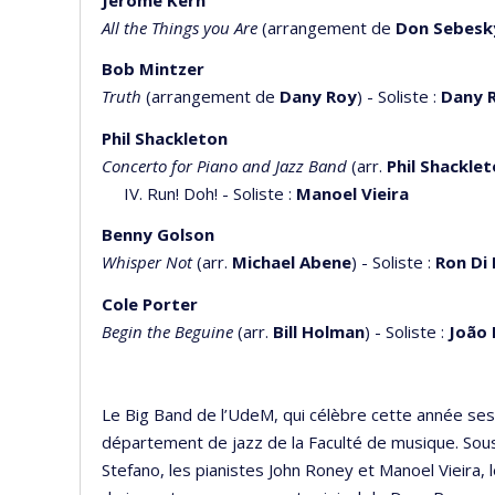
All the Things you Are
(arrangement de
Don Sebesk
Bob Mintzer
Truth
(arrangement de
Dany Roy
) - Soliste :
Dany 
Phil Shackleton
Concerto for Piano and Jazz Band
(arr.
Phil Shackle
IV. Run! Doh! - Soliste :
Manoel Vieira
Benny Golson
Whisper Not
(arr.
Michael Abene
) - Soliste :
Ron Di
Cole Porter
Begin the Beguine
(arr.
Bill Holman
) - Soliste :
João 
Le Big Band de l’UdeM, qui célèbre cette année ses
département de jazz de la Faculté de musique. Sous 
Stefano, les pianistes John Roney et Manoel Vieira, 