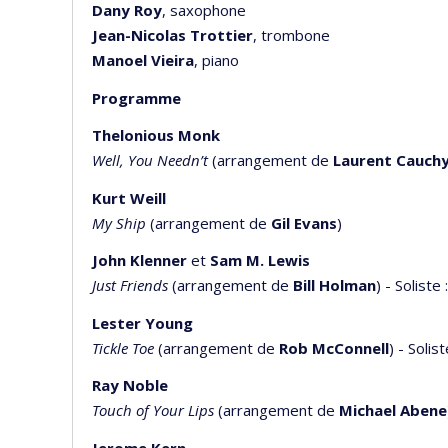
Dany Roy
, saxophone
Jean-Nicolas Trottier
, trombone
Manoel Vieira
, piano
Programme
Thelonious Monk
Well, You Needn’t
(arrangement de
Laurent Cauch
Kurt Weill
My Ship
(arrangement de
Gil Evans
)
John Klenner
et
Sam M. Lewis
Just Friends
(arrangement de
Bill Holman
) - Soliste 
Lester Young
Tickle Toe
(arrangement de
Rob McConnell
) - Solist
Ray Noble
Touch of Your Lips
(arrangement de
Michael Abene
Jerome Kern