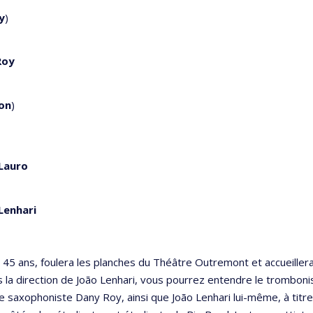
y
)
Roy
ton
)
 Lauro
Lenhari
 45 ans, foulera les planches du Théâtre Outremont et accueiller
la direction de João Lenhari, vous pourrez entendre le trombonist
le saxophoniste Dany Roy, ainsi que João Lenhari lui-même, à titr