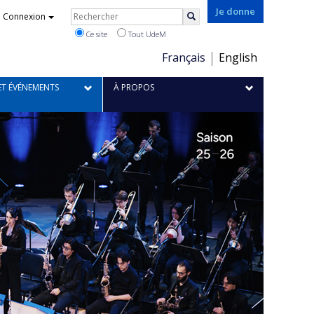
Je donne
Rechercher
Connexion
Rechercher
Ce site
Tout UdeM
Choix
Français
English
de
la
ET ÉVÉNEMENTS
À PROPOS
langue