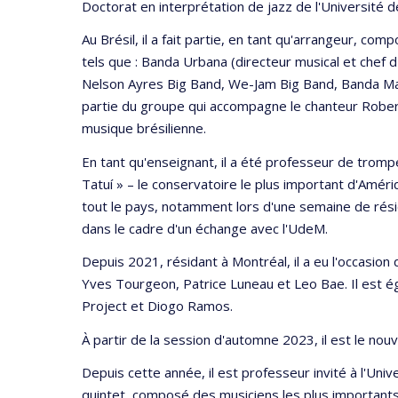
Doctorat en interprétation de jazz de l'Université d
Au Brésil, il a fait partie, en tant qu'arrangeur, c
tels que : Banda Urbana (directeur musical et chef 
Nelson Ayres Big Band, We-Jam Big Band, Banda Mant
partie du groupe qui accompagne le chanteur Robert
musique brésilienne.
En tant qu'enseignant, il a été professeur de tromp
Tatuí » – le conservatoire le plus important d'Amér
tout le pays, notamment lors d'une semaine de rés
dans le cadre d'un échange avec l'UdeM.
Depuis 2021, résidant à Montréal, il a eu l'occasion 
Yves Tourgeon, Patrice Luneau et Leo Bae. Il est 
Project et Diogo Ramos.
À partir de la session d'automne 2023, il est le nou
Depuis cette année, il est professeur invité à l'Univ
quintet, composé des musiciens les plus importants