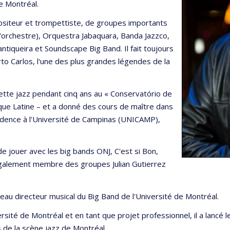
e Montréal.
ompositeur et trompettiste, de groupes importants
d'orchestre), Orquestra Jabaquara, Banda Jazzco,
iqueira et Soundscape Big Band. Il fait toujours
o Carlos, l'une des plus grandes légendes de la
ette jazz pendant cinq ans au « Conservatório de
ique Latine – et a donné des cours de maître dans
idence à l'Université de Campinas (UNICAMP),
de jouer avec les big bands ONJ, C'est si Bon,
également membre des groupes Julian Gutierrez
veau directeur musical du Big Band de l'Université de Montréal.
ersité de Montréal et en tant que projet professionnel, il a lancé l
 de la scène jazz de Montréal.