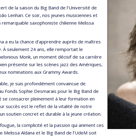
ert de la saison du Big Band de l’Université de
oão Lenhari. Ce soir, nos jeunes musiciennes et
la remarquable saxophoniste chilienne Melissa
na a eu la chance d’apprendre auprès de maîtres
 À seulement 24 ans, elle remportait le
helonious Monk, un moment décisif de sa carrière
i bien présente sur les scènes jazz des Amériques,
deux nominations aux Grammy Awards.
ble, je suis profondément convaincue de
e au Fonds Sophie Desmarais pour le Big Band de
t se consacrer pleinement à leur formation en
r succès est le reflet de la vitalité de notre
un soutien concret et durable à la jeune création.
 fougue, la complicité et la passion qui animent ces
e Melissa Aldana et le Big Band de l’UdeM soit