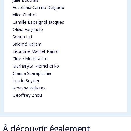
Julie Boutrais
Estefania Carrillo Delgado
Alice Chabot
Camille Espaignol-Jacques
Olivia Furgiuele
Serina Itri
Salomé Karam
Léontine Maurel-Paurd
Cloée Morissette
Marharyta Niemchenko
Gianna Scarapicchia
Lorrie Snyder
Kevisha Williams
Geoffrey Zhou
À découvrir également