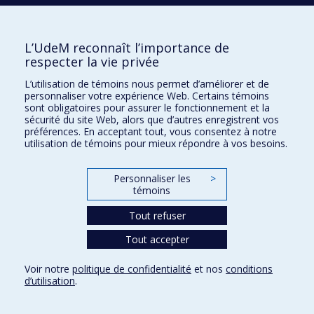
Rivest, Jean-François
RNC Media Inc.
Sela, David
L’UdeM reconnaît l’importance de
respecter la vie privée
Skoryna, Jane M.
Société professionnelle des auteurs et
L’utilisation de témoins nous permet d’améliorer et de
personnaliser votre expérience Web. Certains témoins
compositeurs du Québec
sont obligatoires pour assurer le fonctionnement et la
Sokolovic, Ana
sécurité du site Web, alors que d’autres enregistrent vos
Stanley Mills Memorial Foundation
préférences. En acceptant tout, vous consentez à notre
utilisation de témoins pour mieux répondre à vos besoins.
Teller-Ratner, Sabina
Thomas, Chantal
Personnaliser les
>
Traube, Caroline
témoins
Treiser, Vanda
Tout refuser
Vaillancourt, Lorraine
Wheeler, Robin
Tout accepter
White, Peter A.
Voir notre
politique de confidentialité
et nos
conditions
d’utilisation
.
SERENADE
Dons annuels 1 000 $ et plus