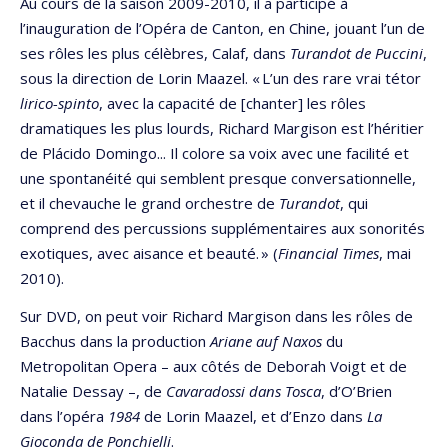
Au cours de la saison 2009-2010, il a participé à
l’inauguration de l’Opéra de Canton, en Chine, jouant l’un de
ses rôles les plus célèbres, Calaf, dans
Turandot de Puccini
,
sous la direction de Lorin Maazel. « L’un des rare vrai tétor
lirico-spinto
, avec la capacité de [chanter] les rôles
dramatiques les plus lourds, Richard Margison est l’héritier
de Plácido Domingo... Il colore sa voix avec une facilité et
une spontanéité qui semblent presque conversationnelle,
et il chevauche le grand orchestre de
Turandot
, qui
comprend des percussions supplémentaires aux sonorités
exotiques, avec aisance et beauté. » (
Financial Times
, mai
2010).
Sur DVD, on peut voir Richard Margison dans les rôles de
Bacchus dans la production
Ariane auf Naxos
du
Metropolitan Opera – aux côtés de Deborah Voigt et de
Natalie Dessay –, de
Cavaradossi dans Tosca
, d’O’Brien
dans l’opéra
1984
de Lorin Maazel, et d’Enzo dans
La
Gioconda de Ponchielli
.