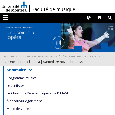
Passer
/
Faculté de musique
au
contenu
Langues
Liens 
R
Menu
Accueil
Concerts et événements
Programmes de concerts
Une soirée à l'opéra | Samedi 26 novembre 2022
Sommaire
Programme musical
Les artistes
Le Chœur de l’Atelier d’opéra de l’UdeM
À découvrir également
Merci de votre soutien