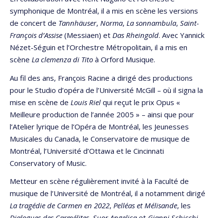
symphonique de Montréal, il a mis en scène les versions
de concert de
Tannhäuser
,
Norma
,
La sonnambula
,
Saint-
François d’Assise
(Messiaen) et
Das Rheingold
. Avec Yannick
Nézet-Séguin et l’Orchestre Métropolitain, il a mis en
scène
La clemenza di Tito
à Orford Musique.
Au fil des ans, François Racine a dirigé des productions
pour le Studio d’opéra de l’Université McGill – où il signa la
mise en scène de
Louis Riel
qui reçut le prix Opus «
Meilleure production de l’année 2005 » – ainsi que pour
l’Atelier lyrique de l’Opéra de Montréal, les Jeunesses
Musicales du Canada, le Conservatoire de musique de
Montréal, l’Université d’Ottawa et le Cincinnati
Conservatory of Music.
Metteur en scène régulièrement invité à la Faculté de
musique de l’Université de Montréal, il a notamment dirigé
La tragédie de Carmen
en 202
2
,
Pelléas et Mélisande
, les
Dialogues des Carmélites
,
Suor Angelica
et
Gianni Schicchi
,